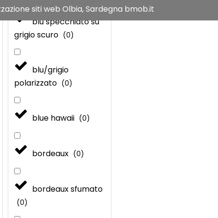
zzazione siti web Olbia, Sardegna
bmob.it
blu specchiato su
grigio scuro
(
0
)
blu/grigio
polarizzato
(
0
)
blue hawaii
(
0
)
bordeaux
(
0
)
bordeaux sfumato
(
0
)