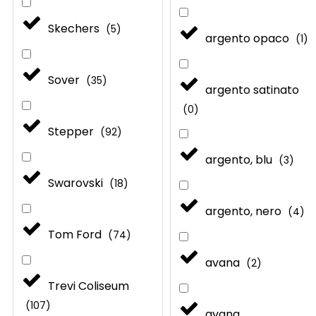
Skechers
(
5
)
argento opaco
(
1
)
Sover
(
35
)
argento satinato
(
0
)
Stepper
(
92
)
argento, blu
(
3
)
Swarovski
(
18
)
argento, nero
(
4
)
Tom Ford
(
74
)
avana
(
2
)
Trevi Coliseum
(
107
)
avana