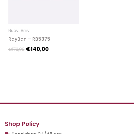
opzioni
possono
essere
scelte
Nuovi Arrivi
nella
RayBan – RB5375
pagina
€
140,00
€
173,00
del
prodotto
Shop Policy