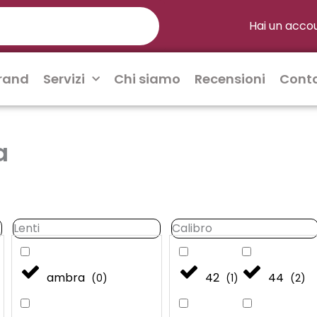
Hai un acco
rand
Servizi
Chi siamo
Recensioni
Conta
a
Lenti
Calibro
Lenti
Calibro
ambra
42
44
(
0
)
(
1
)
(
2
)