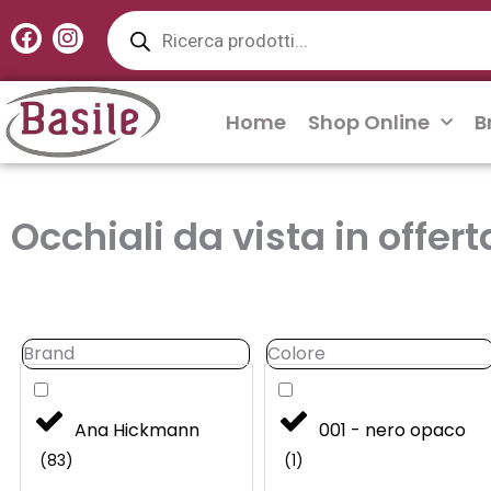
Products
Vai
search
F
I
al
a
n
contenuto
c
s
e
t
b
a
Home
Shop Online
B
o
g
o
r
k
a
m
Occhiali da vista in offert
Brand
Colore
Brand
Colore
Ana Hickmann
001 - nero opaco
(
83
)
(
1
)