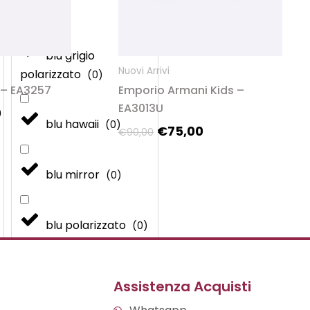
(
0
)
blu grigio
Nuovi Arrivi
polarizzato
(
0
)
 – EA3257
Emporio Armani Kids –
EA3013U
0
blu hawaii
(
0
)
€
75,00
€
90,00
blu mirror
(
0
)
blu polarizzato
(
0
)
blu scuro
(
0
)
Assistenza Acquisti