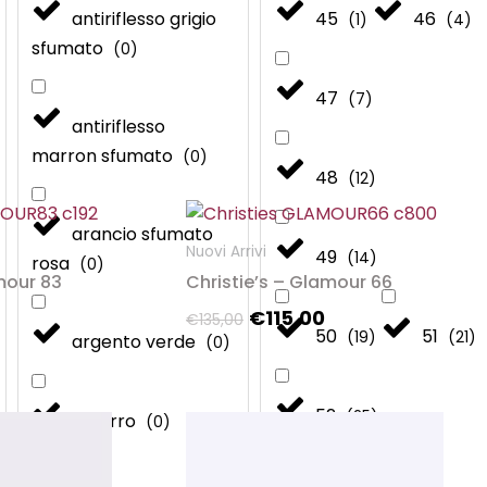
antiriflesso grigio
45
46
(
1
)
(
4
)
sfumato
(
0
)
47
(
7
)
antiriflesso
marron sfumato
(
0
)
48
(
12
)
Il
Il
Il
o
Questo
arancio sfumato
prezzo
prezzo
prezzo
to
prodotto
Nuovi Arrivi
49
(
14
)
e
attuale
originale
attuale
rosa
(
0
)
ha
mour 83
Christie’s – Glamour 66
è:
era:
è:
più
€120,00.
€135,00.
€115,00.
€
115,00
€
135,00
i.
varianti.
50
51
(
19
)
(
21
)
argento verde
(
0
)
Le
i
opzioni
no
possono
52
(
25
)
azzurro
l
Il
Il
(
0
)
essere
prezzo
prezzo
prezzo
scelte
e
attuale
originale
attuale