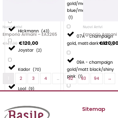
opzioni
gold/matt dark
possono
blue/matt dark green
Glassy
(
8
)
essere
(
1
)
scelte
Nuovi Arrivi
Nuovi Arrivi
nella
Hickmann
(
43
)
Emporio Armani – EA3265
Emporio Armani
07A - champaign
pagina
€
120,00
€
120,0
gold, matt dark red
(
1
)
€
147,00
€
147,00
del
Joystar
(
2
)
prodotto
09A - champaign
Kador
gold/matt black/shiny
(
70
)
pink
(
1
)
1
2
3
4
…
92
93
94
→
Lool
(
9
)
09A - gold matte
black
(
4
)
Lunari
(
0
)
Sitemap