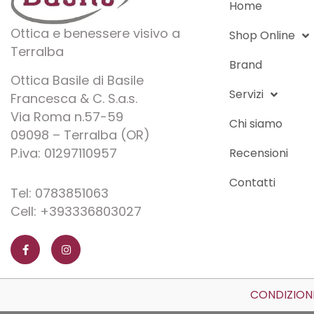
Home
09A - shiny
Marta Gelmi
(
0
)
gold/matt black/matt
Ottica e benessere visivo a
Shop Online
white
(
1
)
Terralba
Brand
Maui Jim
(
0
)
Ottica Basile di Basile
Servizi
100- trasparente
Francesca & C. S.a.s.
Via Roma n.57-59
(
1
)
Chi siamo
Michael Kors
(
7
)
09098 – Terralba (OR)
P.iva: 01297110957
Recensioni
12A - gold matte
Moschino
(
0
)
Contatti
green
(
1
)
Tel: 0783851063
Cell: +393336803027
F
I
No End
(
5
)
12A - gold/matt
a
n
c
s
dark green
(
1
)
e
t
b
a
o
g
Original Vintage
o
r
CONDIZIONI
k
a
(
17
)
A01 - nero
(
10
)
-
m