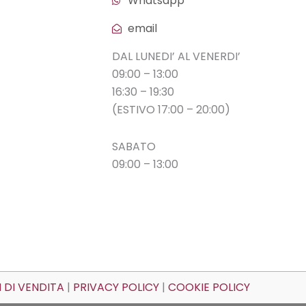
Whatsapp
blu scuro
email
polarizzato
(
0
)
DAL LUNEDI’ AL VENERDI’
09:00 – 13:00
blu sfumato
(
0
)
16:30 – 19:30
(ESTIVO 17:00 – 20:00)
blu sfumato grigio
SABATO
(
0
)
09:00 – 13:00
blu sfumato grigio
scuro
(
0
)
blu sfumato
polarizzato
 DI VENDITA
|
PRIVACY POLICY
|
COOKIE POLICY
(
0
)