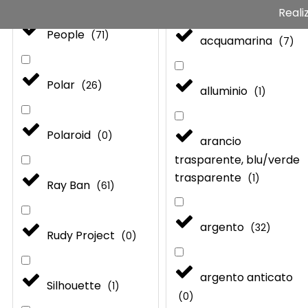
f
Reali
People
(
71
)
acquamarina
(
7
)
Polar
(
26
)
alluminio
(
1
)
Polaroid
(
0
)
arancio
trasparente, blu/verde
trasparente
(
1
)
Ray Ban
(
61
)
argento
(
32
)
Rudy Project
(
0
)
argento anticato
Silhouette
(
1
)
(
0
)