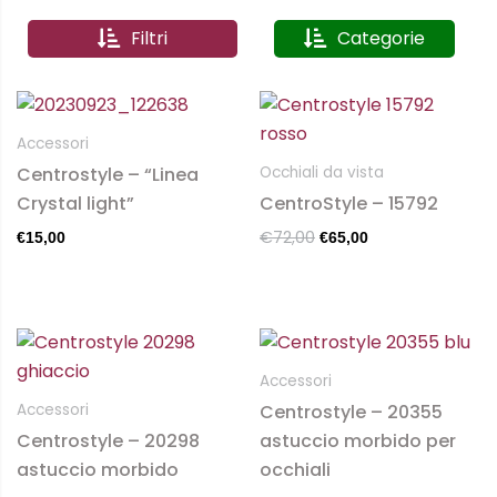
Filtri
Categorie
Il
Il
prezzo
prezzo
originale
attuale
Accessori
era:
è:
Centrostyle – “Linea
Occhiali da vista
€72,00.
€65,00.
Crystal light”
CentroStyle – 15792
€
72,00
€
15,00
€
65,00
Questo
Questo
prodotto
prodotto
Accessori
ha
ha
Centrostyle – 20355
Accessori
più
più
Centrostyle – 20298
astuccio morbido per
varianti.
varianti.
astuccio morbido
occhiali
Le
Le