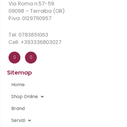
Via Roma n.57-59
09098 – Terralba (OR)
P.iva: 01297110957
Tel: 0783851063
Cell: +393336803027
F
I
a
n
c
s
e
t
b
a
o
g
Sitemap
o
r
k
a
-
m
Home
f
Shop Online
Brand
Servizi