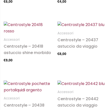
€
6,00
€
4,00
opzioni
opzioni
possono
possono
essere
essere
scelte
scelte
nella
nella
Accessori
pagina
pagina
Centrostyle – 20437
Accessori
del
del
Centrostyle – 20418
astuccio da viaggio
prodotto
prodotto
astuccio shine morbido
€
8,00
€
9,00
Questo
prodotto
Accessori
ha
Centrostyle – 20442
Accessori
più
Centrostyle – 20438
astuccio da viaggio
varianti.