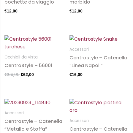
pochette da viaggio
morbido
Le
€
12,00
€
12,00
opzioni
possono
essere
scelte
Il
Il
Questo
prezzo
prezzo
nella
prodotto
originale
attuale
Accessori
pagina
ha
era:
è:
Centrostyle – Catenella
Occhiali da vista
€69,00.
€62,00.
del
più
CentroStyle – 56001
“Linea Napoli”
prodotto
varianti.
€
69,00
€
62,00
€
16,00
Le
opzioni
possono
essere
scelte
Accessori
nella
Centrostyle – Catenella
Accessori
pagina
“Metallo e Stoffa”
Centrostyle – Catenella
del