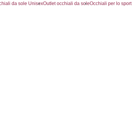
hiali da sole Unisex
Outlet occhiali da sole
Occhiali per lo sport