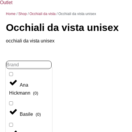
Outlet
Home
/
Shop
/
Occhiali da vista
/ Occhiali da vista unisex
Occhiali da vista unisex
occhiali da vista unisex
Brand
Brand
Ana
Hickmann
(
0
)
Basile
(
0
)