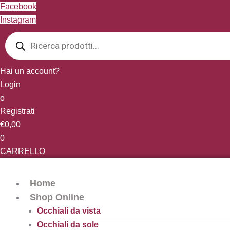
Vai
Facebook
al
Instagram
Products
contenuto
search
Hai un account?
Login
o
Registrati
€
0,00
0
CARRELLO
Home
Shop Online
Occhiali da vista
Occhiali da sole