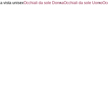
a vista unisex
Occhiali da sole Donna
Occhiali da sole Uomo
Occ