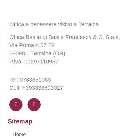
Ottica e benessere visivo a Terralba
Ottica Basile di Basile Francesca & C. S.a.s.
Via Roma n.57-59
09098 – Terralba (OR)
P.iva: 01297110957
Tel: 0783851063
Cell: +393336803027
F
I
a
n
c
s
e
t
b
a
o
g
Sitemap
o
r
k
a
-
m
Home
f