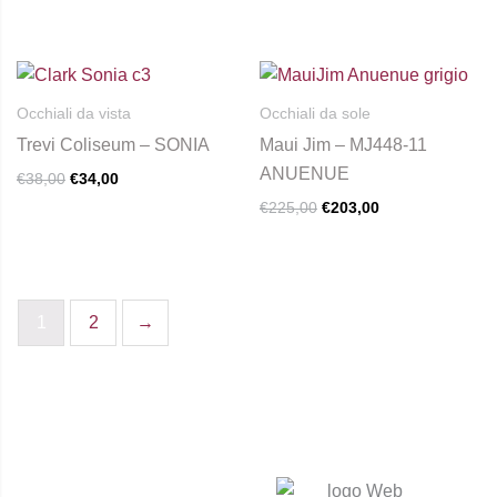
opzioni
possono
essere
Il
Il
Il
Il
prezzo
prezzo
prezzo
prezzo
scelte
originale
attuale
originale
attuale
Occhiali da vista
Occhiali da sole
nella
era:
è:
era:
è:
Trevi Coliseum – SONIA
Maui Jim – MJ448-11
€38,00.
€34,00.
€225,00.
€203,00.
pagina
ANUENUE
€
38,00
€
34,00
del
€
225,00
€
203,00
prodotto
1
2
→