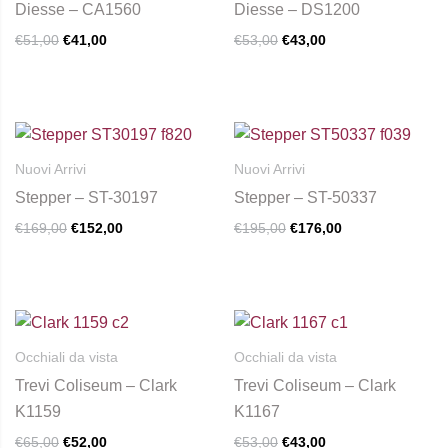
Diesse – CA1560
Diesse – DS1200
€51,00.
€41,00.
€53,00.
€43,00.
più
più
€
51,00
€
41,00
€
53,00
€
43,00
varianti.
varianti.
Le
Le
opzioni
opzioni
possono
possono
Il
Il
Il
Il
prezzo
prezzo
prezzo
prezzo
essere
essere
originale
attuale
originale
attuale
Nuovi Arrivi
Nuovi Arrivi
scelte
scelte
era:
è:
era:
è:
Stepper – ST-30197
Stepper – ST-50337
€169,00.
€152,00.
€195,00.
€176,00.
nella
nella
€
169,00
€
152,00
€
195,00
€
176,00
pagina
pagina
del
del
prodotto
prodotto
Il
Il
Il
Il
Questo
prezzo
prezzo
prezzo
prezzo
prodotto
originale
attuale
originale
attuale
Occhiali da vista
Occhiali da vista
era:
è:
era:
è:
ha
Trevi Coliseum – Clark
Trevi Coliseum – Clark
€65,00.
€52,00.
€53,00.
€43,00.
più
K1159
K1167
varianti.
€
65,00
€
52,00
€
53,00
€
43,00