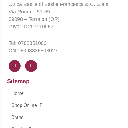
Ottica Basile di Basile Francesca & C. S.a.s.
Via Roma n.57-59
09098 – Terralba (OR)
P.iva: 01297110957
Tel: 0783851063
Cell: +393336803027
F
I
a
n
c
s
e
t
b
a
o
g
Sitemap
o
r
k
a
-
m
Home
f
Shop Online
Brand