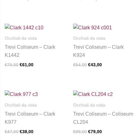
Le
opzioni
possono
essere
Il
Il
Il
Il
Questo
Questo
prezzo
prezzo
prezzo
prezzo
scelte
prodotto
prodotto
originale
attuale
originale
attuale
Occhiali da vista
Occhiali da vista
nella
era:
è:
era:
è:
ha
ha
Trevi Coliseum – Clark
Trevi Coliseum – Clark
€76,50.
€61,00.
€54,00.
€43,00.
pagina
più
più
K1442
K924
del
varianti.
varianti.
€
76,50
€
61,00
€
54,00
€
43,00
prodotto
Le
Le
opzioni
opzioni
possono
possono
essere
essere
Il
Il
Il
Il
Questo
prezzo
prezzo
prezzo
prezzo
scelte
scelte
prodotto
originale
attuale
originale
attuale
Occhiali da vista
Occhiali da vista
nella
nella
era:
è:
era:
è:
ha
Trevi Coliseum – Clark
Trevi Coliseum – Coliseum
€47,00.
€38,00.
€99,00.
€79,00.
pagina
pagina
più
K977
CL204
del
del
varianti.
€
47,00
€
38,00
€
99,00
€
79,00
prodotto
prodotto
Le