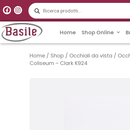
Products
Vai
search
F
I
al
a
n
contenuto
c
s
e
t
b
a
Home
Shop Online
B
o
g
o
r
k
a
m
Home
/
Shop
/
Occhiali da vista
/
Occh
Coliseum – Clark K924