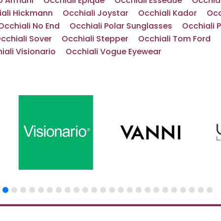
o Armani
Occhiali Epique
Occhiali Essedue
Occhial
iali Hickmann
Occhiali Joystar
Occhiali Kador
Occ
Occhiali No End
Occhiali Polar Sunglasses
Occhiali 
cchiali Sover
Occhiali Stepper
Occhiali Tom Ford
iali Visionario
Occhiali Vogue Eyewear