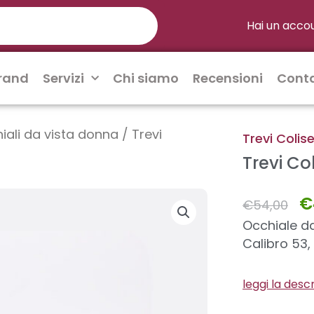
Hai un acco
rand
Servizi
Chi siamo
Recensioni
Conta
iali da vista donna
/ Trevi
Trevi Coli
Trevi Co
Il
€
€
54,00
pr
or
Occhiale da
er
Calibro 53,
€5
leggi la desc