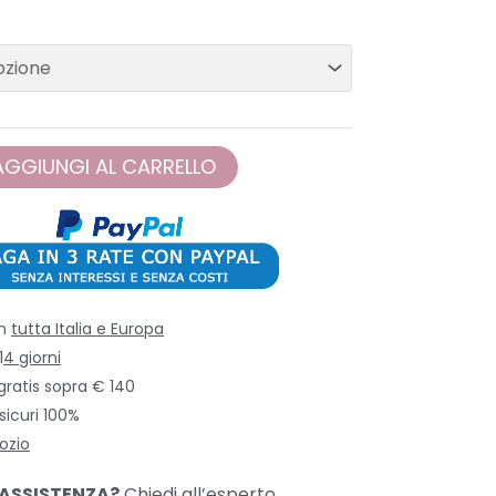
AGGIUNGI AL CARRELLO
in
tutta Italia e Europa
1
4 giorni
gratis sopra € 140
icuri 100%
ozio
 ASSISTENZA?
Chiedi all’esperto