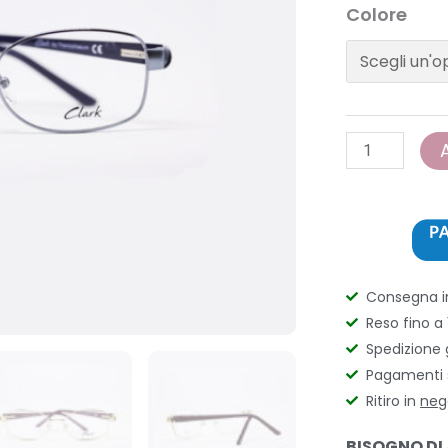
Trevi
Colore
Coliseum
-
Clark
K924
quantità
Consegna 
Reso fino a 
Spedizione 
Pagamenti s
Ritiro in
neg
BISOGNO DI