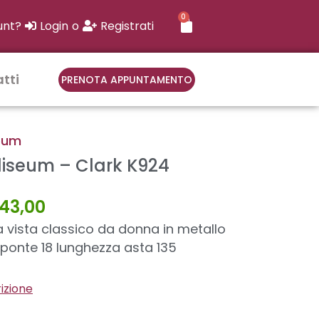
0
CARRELLO
unt?
Login
o
Registrati
tti
PRENOTA APPUNTAMENTO
seum
liseum – Clark K924
Il
43,00
ezzo
prezzo
iginale
attuale
 vista classico da donna in metallo
a:
è:
 ponte 18 lunghezza asta 135
4,00.
€43,00.
rizione