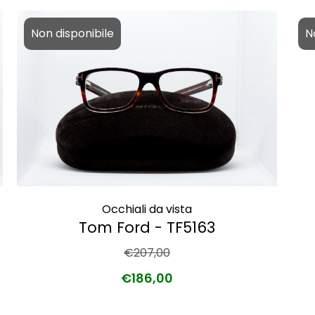
Non disponibile
N
Occhiali da vista
Tom Ford - TF5163
€
207,00
€
186,00