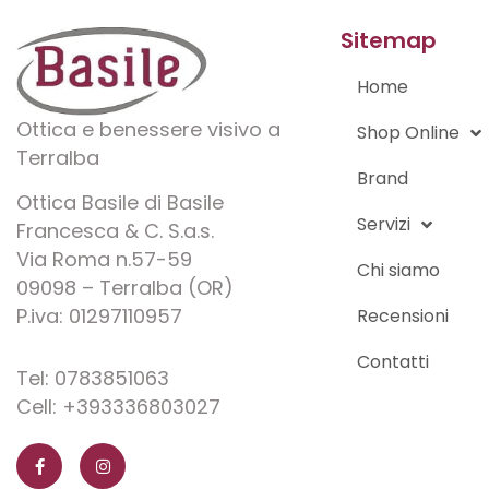
Sitemap
Home
Ottica e benessere visivo a
Shop Online
Terralba
Brand
Ottica Basile di Basile
Servizi
Francesca & C. S.a.s.
Via Roma n.57-59
Chi siamo
09098 – Terralba (OR)
P.iva: 01297110957
Recensioni
Contatti
Tel: 0783851063
Cell: +393336803027
F
I
a
n
c
s
e
t