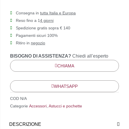
bassotto
Consegna in
tutta Italia e Europa
quantità
Reso fino a 1
4 giorni
Spedizione gratis sopra € 140
Pagamenti sicuri 100%
Ritiro in
negozio
BISOGNO DI ASSISTENZA?
Chiedi all’esperto
CHIAMA
WHATSAPP
COD
N/A
Categorie
Accessori
,
Astucci e pochette
DESCRIZIONE