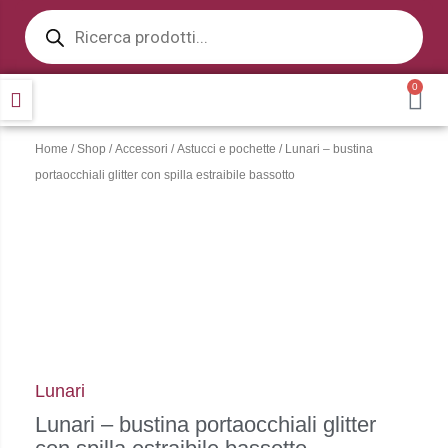
Products
Vai
search
al
contenuto
0
CA
Home
/
Shop
/
Accessori
/
Astucci e pochette
/ Lunari – bustina
portaocchiali glitter con spilla estraibile bassotto
Lunari
Lunari – bustina portaocchiali glitter