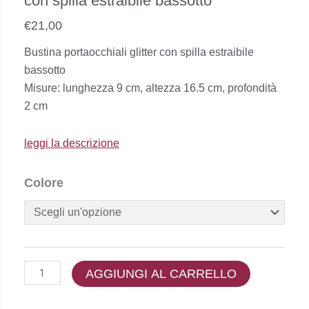
con spilla estraibile bassotto
€
21,00
Bustina portaocchiali glitter con spilla estraibile
bassotto
Misure: lunghezza 9 cm, altezza 16.5 cm, profondità
2 cm
leggi la descrizione
Lunari
Colore
-
bustina
portaocchiali
glitter
con
AGGIUNGI AL CARRELLO
spilla
estraibile