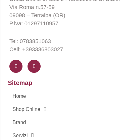
Via Roma n.57-59
09098 – Terralba (OR)
P.iva: 01297110957
Tel: 0783851063
Cell: +393336803027
F
I
a
n
c
s
e
t
b
a
o
g
Sitemap
o
r
k
a
-
m
Home
f
Shop Online
Brand
Servizi