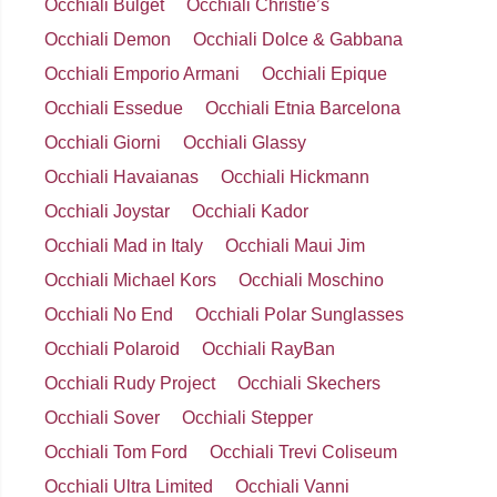
Occhiali Bulget
Occhiali Christie’s
Occhiali Demon
Occhiali Dolce & Gabbana
Occhiali Emporio Armani
Occhiali Epique
Occhiali Essedue
Occhiali Etnia Barcelona
Occhiali Giorni
Occhiali Glassy
Occhiali Havaianas
Occhiali Hickmann
Occhiali Joystar
Occhiali Kador
Occhiali Mad in Italy
Occhiali Maui Jim
Occhiali Michael Kors
Occhiali Moschino
Occhiali No End
Occhiali Polar Sunglasses
Occhiali Polaroid
Occhiali RayBan
Occhiali Rudy Project
Occhiali Skechers
Occhiali Sover
Occhiali Stepper
Occhiali Tom Ford
Occhiali Trevi Coliseum
Occhiali Ultra Limited
Occhiali Vanni