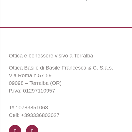
Ottica e benessere visivo a Terralba
Ottica Basile di Basile Francesca & C. S.a.s.
Via Roma n.57-59
09098 – Terralba (OR)
P.iva: 01297110957
Tel: 0783851063
Cell: +393336803027
F
I
a
n
c
s