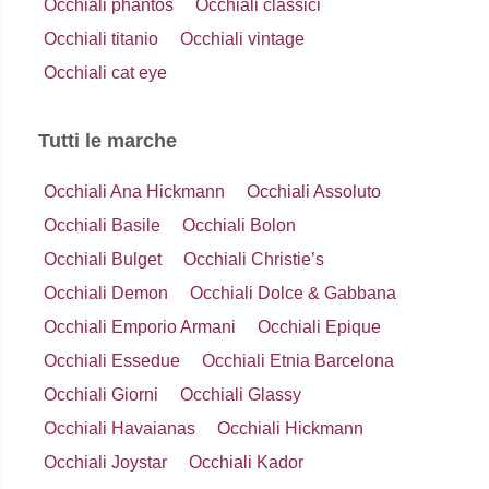
Occhiali phantos
Occhiali classici
Occhiali titanio
Occhiali vintage
Occhiali cat eye
Tutti le marche
Occhiali Ana Hickmann
Occhiali Assoluto
Occhiali Basile
Occhiali Bolon
Occhiali Bulget
Occhiali Christie’s
Occhiali Demon
Occhiali Dolce & Gabbana
Occhiali Emporio Armani
Occhiali Epique
Occhiali Essedue
Occhiali Etnia Barcelona
Occhiali Giorni
Occhiali Glassy
Occhiali Havaianas
Occhiali Hickmann
Occhiali Joystar
Occhiali Kador