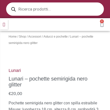
Products
Vai
search
al
contenuto
0
CA
Home
/
Shop
/
Accessori
/
Astucci e pochette
/ Lunari – pochette
semirigida nero glitter
Lunari
Lunari – pochette semirigida nero
glitter
€
20,00
Pochette semirigida nero glitter con spilla estraibile
Misure: lunghezza 18 cm, altezza 8 cm, profondità 3