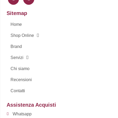
e
t
b
a
o
g
Sitemap
o
r
k
a
-
m
Home
f
Shop Online
Brand
Servizi
Chi siamo
Recensioni
Contatti
Assistenza Acquisti
Whatsapp