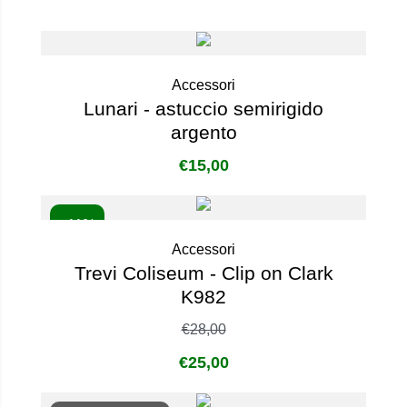
Accessori
Lunari - astuccio semirigido
argento
€
15,00
- 11%
Accessori
Trevi Coliseum - Clip on Clark
K982
€
28,00
€
25,00