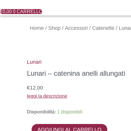
€
0,00
0
CARRELLO
Lunari
-
Home
/
Shop
/
Accessori
/
Catenelle
/ Lunar
catenina
anelli
allungati
quantità
Lunari
Lunari – catenina anelli allungati
€
12,00
leggi la descrizione
Disponibilità:
1 disponibili
AGGIUNGI AL CARRELLO