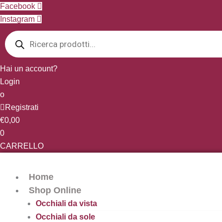
Vai
Facebook
al
Instagram
Products
contenuto
search
Hai un account?
Login
o
Registrati
€
0,00
0
CARRELLO
Home
Shop Online
Occhiali da vista
Occhiali da sole