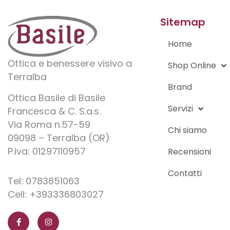
Sitemap
Home
Ottica e benessere visivo a
Shop Online
Terralba
Brand
Ottica Basile di Basile
Servizi
Francesca & C. S.a.s.
Via Roma n.57-59
Chi siamo
09098 – Terralba (OR)
P.iva: 01297110957
Recensioni
Contatti
Tel: 0783851063
Cell: +393336803027
F
I
a
n
c
s
e
t