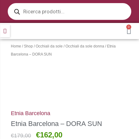
Products
Vai
search
al
contenuto
0
CA
Home
/
Shop
/
Occhiali da sole
/
Occhiali da sole donna
/ Etnia
Barcelona – DORA SUN
Etnia Barcelona
Etnia Barcelona – DORA SUN
€
162,00
Il
Il
€
179,00