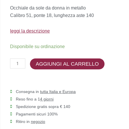
prezzo
prezzo
Occhiale da sole da donna in metallo
originale
attuale
Calibro 51, ponte 18, lunghezza aste 140
era:
è:
€179,00.
€162,00.
leggi la descrizione
Etnia
Disponibile su ordinazione
Barcelona
-
AGGIUNGI AL CARRELLO
DORA
SUN
quantità
Consegna in
tutta Italia e Europa
Reso fino a 1
4 giorni
Spedizione gratis sopra € 140
Pagamenti sicuri 100%
Ritiro in
negozio