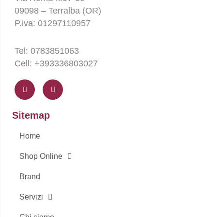
09098 – Terralba (OR)
P.iva: 01297110957
Tel: 0783851063
Cell: +393336803027
F
I
a
n
c
s
e
t
b
a
o
g
Sitemap
o
r
k
a
-
m
Home
f
Shop Online
Brand
Servizi