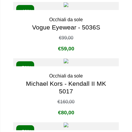
- 40%
Occhiali da sole
Vogue Eyewear - 5036S
€
99,00
€
59,00
- 50%
Occhiali da sole
Michael Kors - Kendall II MK
5017
€
160,00
€
80,00
- 50%