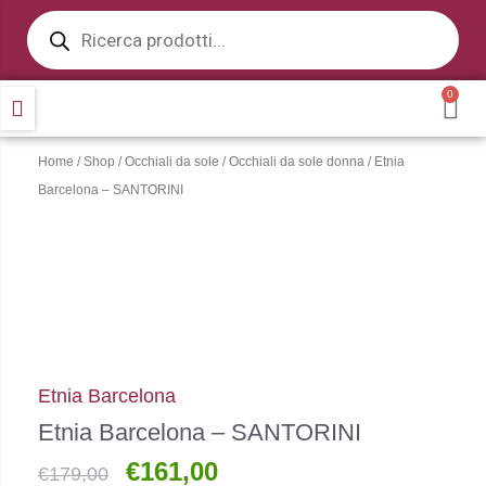
Products
Vai
search
al
contenuto
0
CA
Home
/
Shop
/
Occhiali da sole
/
Occhiali da sole donna
/ Etnia
Barcelona – SANTORINI
Etnia Barcelona
Etnia Barcelona – SANTORINI
€
161,00
Il
Il
€
179,00