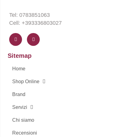
Tel: 0783851063
Cell: +393336803027
F
I
a
n
c
s
e
t
b
a
o
g
Sitemap
o
r
k
a
-
m
Home
f
Shop Online
Brand
Servizi
Chi siamo
Recensioni