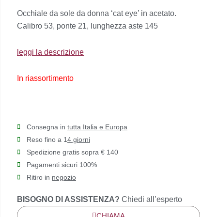
prezzo
prezzo
Occhiale da sole da donna ‘cat eye’ in acetato.
originale
attuale
Calibro 53, ponte 21, lunghezza aste 145
era:
è:
€179,00.
€161,00.
leggi la descrizione
In riassortimento
Consegna in
tutta Italia e Europa
Reso fino a 1
4 giorni
Spedizione gratis sopra € 140
Pagamenti sicuri 100%
Ritiro in
negozio
BISOGNO DI ASSISTENZA?
Chiedi all’esperto
CHIAMA