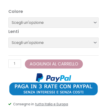
Etnia
Colore
Barcelona
-
SIMBO
Lenti
22
quantità
AGGIUNGI AL CARRELLO
Consegna in
tutta Italia e Europa