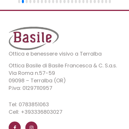
Ottica e benessere visivo a Terralba
Ottica Basile di Basile Francesca & C. S.a.s.
Via Roma n.57-59
09098 – Terralba (OR)
P.iva: 01297110957
Tel: 0783851063
Cell: +393336803027
F
I
a
n
c
s