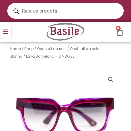
Products
Vai
search
al
contenuto
CAR
0
Home
/
Shop
/
Occhiali da sole
/
Occhiali da sole
donna
/ Etnia Barcelona – SIMBO 22