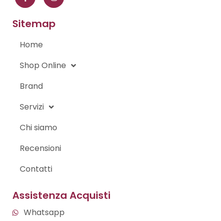
e
t
b
a
o
g
Sitemap
o
r
k
a
-
m
Home
f
Shop Online
Brand
Servizi
Chi siamo
Recensioni
Contatti
Assistenza Acquisti
Whatsapp