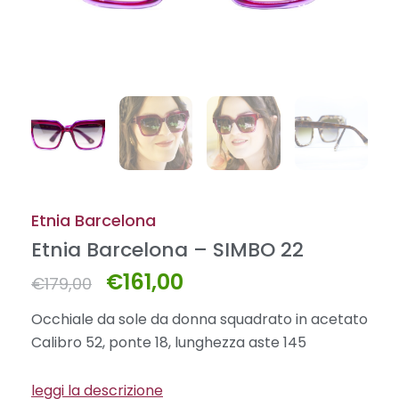
Etnia Barcelona
Etnia Barcelona – SIMBO 22
€
161,00
Il
Il
€
179,00
prezzo
prezzo
Occhiale da sole da donna squadrato in acetato
originale
attuale
Calibro 52, ponte 18, lunghezza aste 145
era:
è:
€179,00.
€161,00.
leggi la descrizione