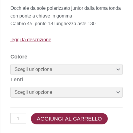
prezzo
prezzo
Occhiale da sole polarizzato junior dalla forma tonda
originale
attuale
con ponte a chiave in gomma
era:
è:
Calibro 45, ponte 18 lunghezza aste 130
€52,00.
€47,00.
leggi la descrizione
Polaroid
Colore
Kids
-
Pld
Lenti
8048/s
quantità
AGGIUNGI AL CARRELLO