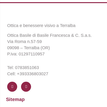
Ottica e benessere visivo a Terralba
Ottica Basile di Basile Francesca & C. S.a.s.
Via Roma n.57-59
09098 – Terralba (OR)
P.iva: 01297110957
Tel: 0783851063
Cell: +393336803027
F
I
a
n
c
s
e
t
b
a
o
g
Sitemap
o
r
k
a