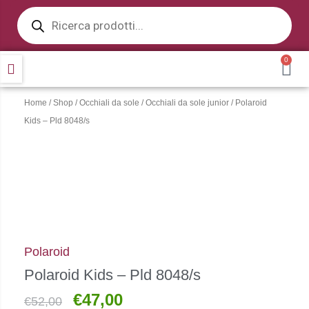
Products
Vai
search
al
contenuto
0
CA
Home
/
Shop
/
Occhiali da sole
/
Occhiali da sole junior
/ Polaroid
Kids – Pld 8048/s
Polaroid
Polaroid Kids – Pld 8048/s
€
47,00
Il
Il
€
52,00