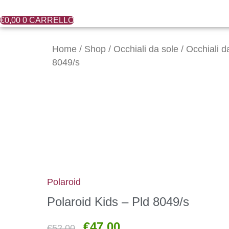
€
0,00
0
CARRELLO
Il
Il
Polaroid
prezzo
prezzo
Kids
Home
/
Shop
/
Occhiali da sole
/
Occhiali d
originale
attuale
-
8049/s
era:
è:
Pld
€52,00.
€47,00.
8049/s
quantità
Polaroid
Polaroid Kids – Pld 8049/s
€
47,00
€
52,00