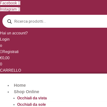
Vai
Facebook
al
Instagram
Products
contenuto
search
Hai un account?
Login
o
Registrati
€
0,00
0
CARRELLO
Home
Shop Online
Occhiali da vista
Occhiali da sole