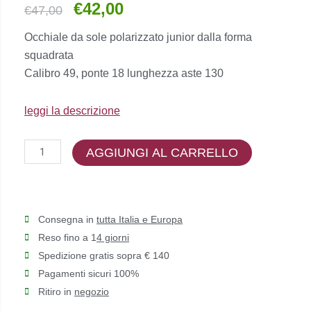
€
42,00
Il
Il
€
47,00
prezzo
prezzo
Occhiale da sole polarizzato junior dalla forma
originale
attuale
squadrata
era:
è:
Calibro 49, ponte 18 lunghezza aste 130
€47,00.
€42,00.
leggi la descrizione
Polaroid
AGGIUNGI AL CARRELLO
Kids
-
Pld
8053/s
Consegna in
tutta Italia e Europa
quantità
Reso fino a 1
4 giorni
Spedizione gratis sopra € 140
Pagamenti sicuri 100%
Ritiro in
negozio