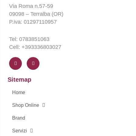
Via Roma n.57-59
09098 – Terralba (OR)
P.iva: 01297110957
Tel: 0783851063
Cell: +393336803027
F
I
a
n
c
s
e
t
b
a
o
g
Sitemap
o
r
k
a
-
m
Home
f
Shop Online
Brand
Servizi