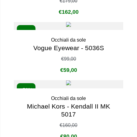
€
179,00
€
162,00
- 40%
Occhiali da sole
Vogue Eyewear - 5036S
€
99,00
€
59,00
- 50%
Occhiali da sole
Michael Kors - Kendall II MK
5017
€
160,00
€
80,00