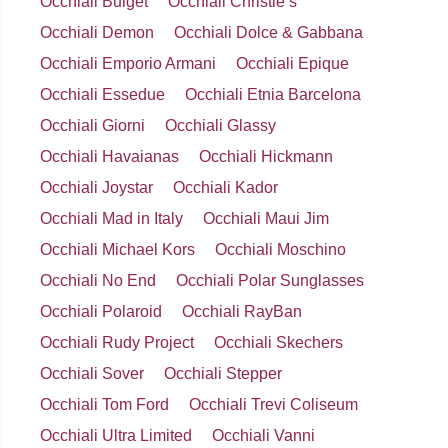
Occhiali Bulget
Occhiali Christie’s
Occhiali Demon
Occhiali Dolce & Gabbana
Occhiali Emporio Armani
Occhiali Epique
Occhiali Essedue
Occhiali Etnia Barcelona
Occhiali Giorni
Occhiali Glassy
Occhiali Havaianas
Occhiali Hickmann
Occhiali Joystar
Occhiali Kador
Occhiali Mad in Italy
Occhiali Maui Jim
Occhiali Michael Kors
Occhiali Moschino
Occhiali No End
Occhiali Polar Sunglasses
Occhiali Polaroid
Occhiali RayBan
Occhiali Rudy Project
Occhiali Skechers
Occhiali Sover
Occhiali Stepper
Occhiali Tom Ford
Occhiali Trevi Coliseum
Occhiali Ultra Limited
Occhiali Vanni