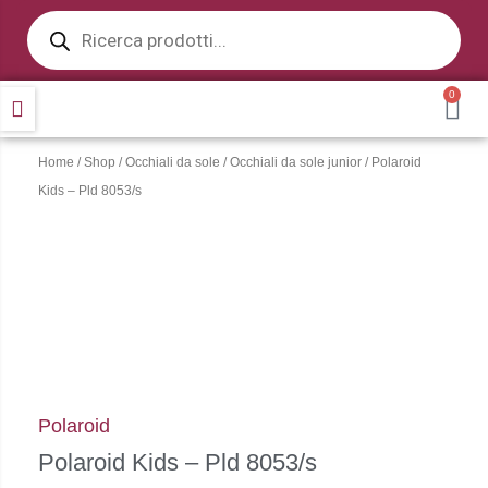
Products
Vai
search
al
contenuto
0
CA
Home
/
Shop
/
Occhiali da sole
/
Occhiali da sole junior
/ Polaroid
Kids – Pld 8053/s
Polaroid
Polaroid Kids – Pld 8053/s