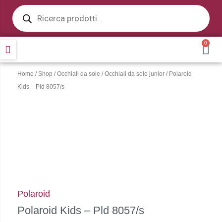
Products
Vai
search
al
contenuto
0
CA
Home
/
Shop
/
Occhiali da sole
/
Occhiali da sole junior
/ Polaroid
Kids – Pld 8057/s
Polaroid
Polaroid Kids – Pld 8057/s