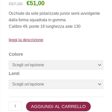
€
51,00
Il
Il
€
57,00
prezzo
prezzo
Occhiale da sole polarizzato junior semi avvolgente
originale
attuale
dalla forma squadrata in gomma
era:
è:
Calibro 49, ponte 18 lunghezza aste 130
€57,00.
€51,00.
leggi la descrizione
Polaroid
Colore
Kids
-
Pld
Lenti
8057/s
quantità
AGGIUNGI AL CARRELLO