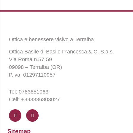
Ottica e benessere visivo a Terralba
Ottica Basile di Basile Francesca & C. S.a.s.
Via Roma n.57-59
09098 – Terralba (OR)
P.iva: 01297110957
Tel: 0783851063
Cell: +393336803027
F
I
a
n
c
s
e
t
b
a
o
g
Sitemap
o
r