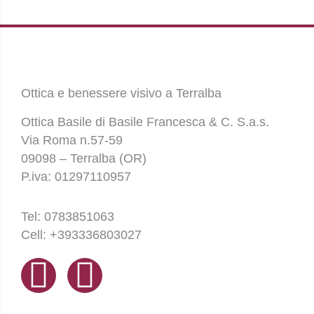
Ottica e benessere visivo a Terralba
Ottica Basile di Basile Francesca & C. S.a.s.
Via Roma n.57-59
09098 – Terralba (OR)
P.iva: 01297110957
Tel: 0783851063
Cell: +393336803027
F
I
a
n