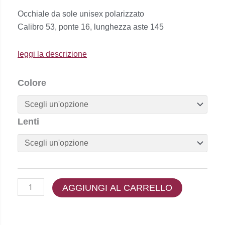
prezzo
prezzo
Occhiale da sole unisex polarizzato
originale
attuale
Calibro 53, ponte 16, lunghezza aste 145
era:
è:
€175,00.
€158,00.
leggi la descrizione
Maui
Colore
Jim
-
KAHIKO
Lenti
quantità
AGGIUNGI AL CARRELLO