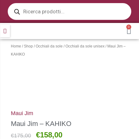
Products
Vai
search
al
contenuto
0
CA
Home
/
Shop
/
Occhiali da sole
/
Occhiali da sole unisex
/ Maui Jim –
KAHIKO
Maui Jim
Maui Jim – KAHIKO
€
158,00
Il
Il
€
175,00