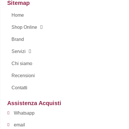
c
s
Sitemap
Home
e
t
Shop Online
b
a
Brand
o
g
Servizi
o
r
Chi siamo
k
a
Recensioni
Contatti
-
m
f
Assistenza Acquisti
Whatsapp
email