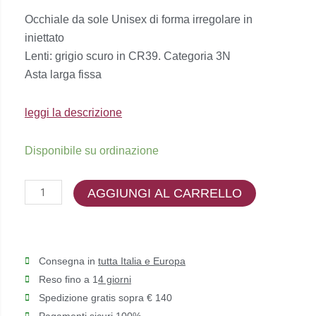
prezzo
prezzo
Occhiale da sole Unisex di forma irregolare in
originale
attuale
iniettato
era:
è:
Lenti: grigio scuro in CR39. Categoria 3N
€137,00.
€109,00.
Asta larga fissa
leggi la descrizione
RayBan
Disponibile su ordinazione
-
RB4427
AGGIUNGI AL CARRELLO
KAT
quantità
Consegna in
tutta Italia e Europa
Reso fino a 1
4 giorni
Spedizione gratis sopra € 140