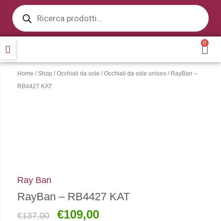
Products
Vai
search
al
contenuto
0
CA
Home
/
Shop
/
Occhiali da sole
/
Occhiali da sole unisex
/ RayBan –
RB4427 KAT
Ray Ban
RayBan – RB4427 KAT
€
109,00
Il
Il
€
137,00