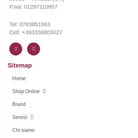
P.iva: 01297110957
Tel: 0783851063
Cell: +393336803027
F
I
a
n
c
s
e
t
b
a
o
g
Sitemap
o
r
k
a
-
m
Home
f
Shop Online
Brand
Servizi
Chi siamo