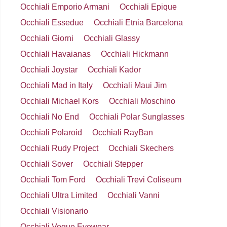
Occhiali Emporio Armani
Occhiali Epique
Occhiali Essedue
Occhiali Etnia Barcelona
Occhiali Giorni
Occhiali Glassy
Occhiali Havaianas
Occhiali Hickmann
Occhiali Joystar
Occhiali Kador
Occhiali Mad in Italy
Occhiali Maui Jim
Occhiali Michael Kors
Occhiali Moschino
Occhiali No End
Occhiali Polar Sunglasses
Occhiali Polaroid
Occhiali RayBan
Occhiali Rudy Project
Occhiali Skechers
Occhiali Sover
Occhiali Stepper
Occhiali Tom Ford
Occhiali Trevi Coliseum
Occhiali Ultra Limited
Occhiali Vanni
Occhiali Visionario
Occhiali Vogue Eyewear