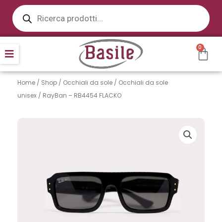
Products
Vai
search
al
contenuto
CAR
0
Home
/
Shop
/
Occhiali da sole
/
Occhiali da sole
unisex
/ RayBan – RB4454 FLACKO