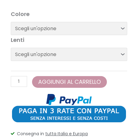
€170,00
RayBan
Colore
-
RB4454
FLACKO
Lenti
quantità
AGGIUNGI AL CARRELLO
Consegna in
tutta Italia e Europa