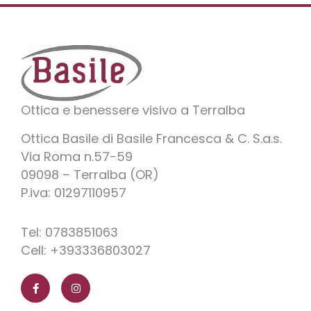
Ottica e benessere visivo a Terralba
Ottica Basile di Basile Francesca & C. S.a.s.
Via Roma n.57-59
09098 – Terralba (OR)
P.iva: 01297110957
Tel: 0783851063
Cell: +393336803027
F
I
a
n
c
s
e
t
b
a