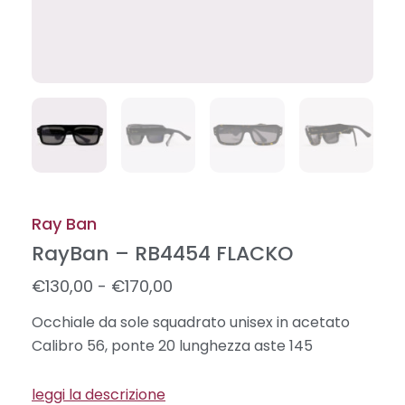
Ray Ban
RayBan – RB4454 FLACKO
Fascia
€
130,00
-
€
170,00
di
Occhiale da sole squadrato unisex in acetato
prezzo:
Calibro 56, ponte 20 lunghezza aste 145
da
€130,00
leggi la descrizione
a