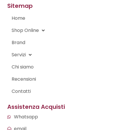
o
g
Sitemap
o
r
k
a
-
m
Home
f
Shop Online
Brand
Servizi
Chi siamo
Recensioni
Contatti
Assistenza Acquisti
Whatsapp
email