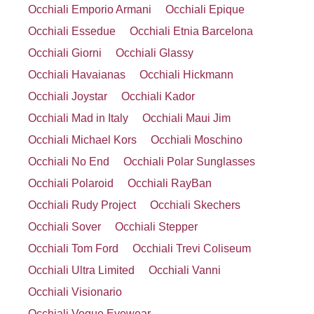
Occhiali Emporio Armani
Occhiali Epique
Occhiali Essedue
Occhiali Etnia Barcelona
Occhiali Giorni
Occhiali Glassy
Occhiali Havaianas
Occhiali Hickmann
Occhiali Joystar
Occhiali Kador
Occhiali Mad in Italy
Occhiali Maui Jim
Occhiali Michael Kors
Occhiali Moschino
Occhiali No End
Occhiali Polar Sunglasses
Occhiali Polaroid
Occhiali RayBan
Occhiali Rudy Project
Occhiali Skechers
Occhiali Sover
Occhiali Stepper
Occhiali Tom Ford
Occhiali Trevi Coliseum
Occhiali Ultra Limited
Occhiali Vanni
Occhiali Visionario
Occhiali Vogue Eyewear