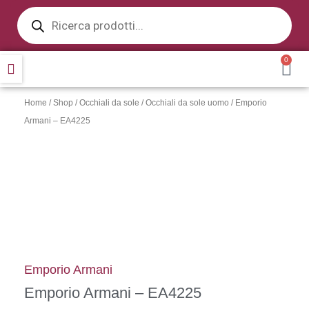
Products
Vai
search
al
contenuto
0
CA
Home
/
Shop
/
Occhiali da sole
/
Occhiali da sole uomo
/ Emporio
Armani – EA4225
Emporio Armani
Emporio Armani – EA4225