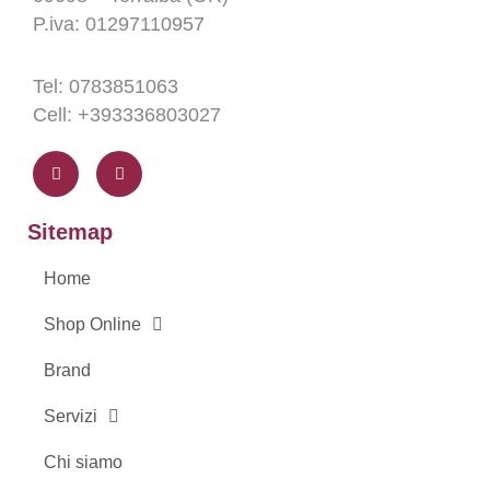
P.iva: 01297110957
Tel: 0783851063
Cell: +393336803027
F
I
a
n
c
s
e
t
b
a
o
g
Sitemap
o
r
k
a
-
m
Home
f
Shop Online
Brand
Servizi
Chi siamo