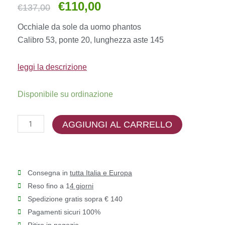
€
110,00
Il
Il
€
137,00
prezzo
prezzo
Occhiale da sole da uomo phantos
originale
attuale
Calibro 53, ponte 20, lunghezza aste 145
era:
è:
€137,00.
€110,00.
leggi la descrizione
Emporio
Disponibile su ordinazione
Armani
-
AGGIUNGI AL CARRELLO
EA4225
quantità
Consegna in
tutta Italia e Europa
Reso fino a 1
4 giorni
Spedizione gratis sopra € 140
Pagamenti sicuri 100%