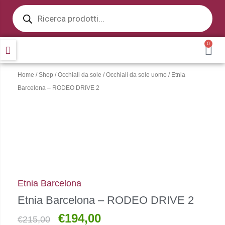
Products
Vai
search
al
contenuto
0
CA
Home
/
Shop
/
Occhiali da sole
/
Occhiali da sole uomo
/ Etnia
Barcelona – RODEO DRIVE 2
Etnia Barcelona
Etnia Barcelona – RODEO DRIVE 2
€
194,00
Il
Il
€
215,00