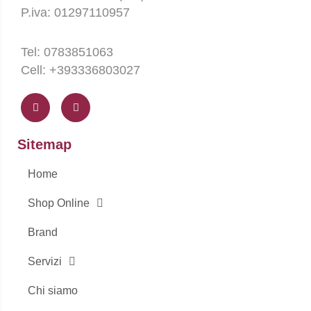
P.iva: 01297110957
Tel: 0783851063
Cell: +393336803027
F
I
a
n
c
s
e
t
b
a
o
g
Sitemap
o
r
k
a
-
m
Home
f
Shop Online
Brand
Servizi
Chi siamo