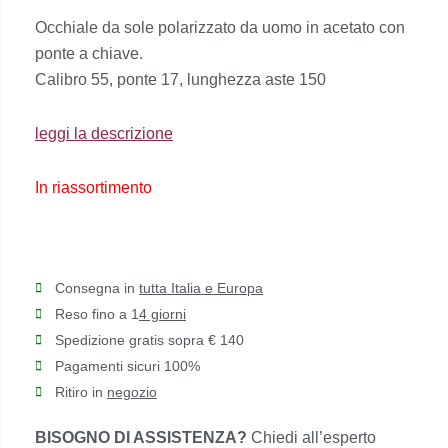
prezzo
prezzo
Occhiale da sole polarizzato da uomo in acetato con
originale
attuale
ponte a chiave.
era:
è:
Calibro 55, ponte 17, lunghezza aste 150
€215,00.
€194,00.
leggi la descrizione
In riassortimento
Consegna in
tutta Italia e Europa
Reso fino a 1
4 giorni
Spedizione gratis sopra € 140
Pagamenti sicuri 100%
Ritiro in
negozio
BISOGNO DI ASSISTENZA?
Chiedi all’esperto