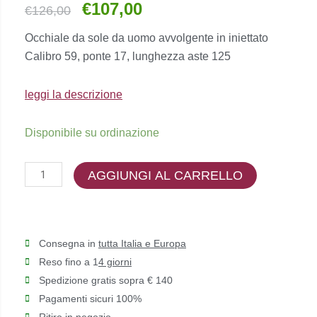
€
107,00
Il
Il
€
126,00
prezzo
prezzo
Occhiale da sole da uomo avvolgente in iniettato
originale
attuale
Calibro 59, ponte 17, lunghezza aste 125
era:
è:
€126,00.
€107,00.
leggi la descrizione
RayBan
Disponibile su ordinazione
-
RB2016
AGGIUNGI AL CARRELLO
DADDY-
O
quantità
Consegna in
tutta Italia e Europa
Reso fino a 1
4 giorni
Spedizione gratis sopra € 140
Pagamenti sicuri 100%