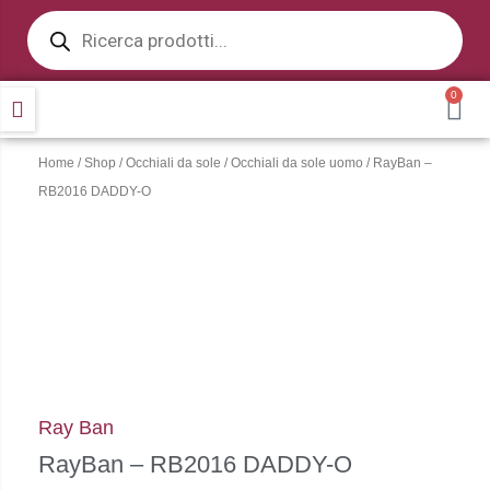
Products
Vai
search
al
contenuto
0
CA
Home
/
Shop
/
Occhiali da sole
/
Occhiali da sole uomo
/ RayBan –
RB2016 DADDY-O
Ray Ban
RayBan – RB2016 DADDY-O