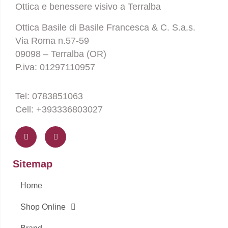
Ottica e benessere visivo a Terralba
Ottica Basile di Basile Francesca & C. S.a.s.
Via Roma n.57-59
09098 – Terralba (OR)
P.iva: 01297110957
Tel: 0783851063
Cell: +393336803027
F
I
a
n
c
s
e
t
b
a
o
g
Sitemap
o
r
k
a
-
m
Home
f
Shop Online