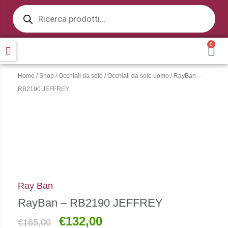
Products
Vai
search
al
contenuto
0
CA
Home
/
Shop
/
Occhiali da sole
/
Occhiali da sole uomo
/ RayBan –
RB2190 JEFFREY
Ray Ban
RayBan – RB2190 JEFFREY
€
132,00
Il
Il
€
165,00