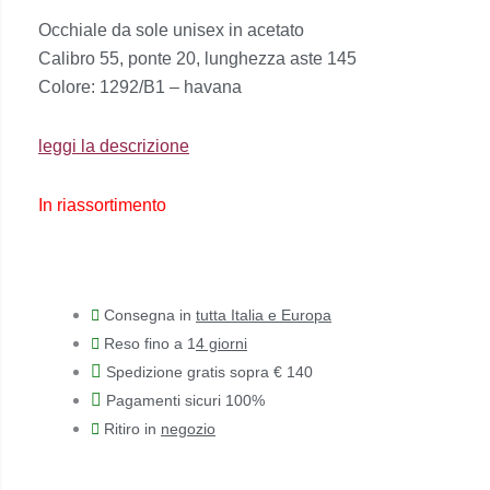
prezzo
prezzo
Occhiale da sole unisex in acetato
originale
attuale
Calibro 55, ponte 20, lunghezza aste 145
era:
è:
Colore: 1292/B1 – havana
€165,00.
€132,00.
leggi la descrizione
In riassortimento
Consegna in
tutta Italia e Europa
Reso fino a 1
4 giorni
Spedizione gratis sopra € 140
Pagamenti sicuri 100%
Ritiro in
negozio