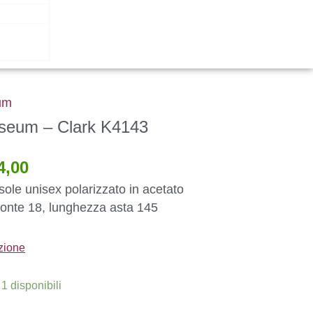
um
iseum – Clark K4143
Il
4,00
zzo
prezzo
inale
attuale
sole unisex polarizzato in acetato
è:
ponte 18, lunghezza asta 145
,00.
€54,00.
izione
1 disponibili