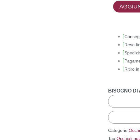
-
AGGIUN
Clark
K4143
quantità
Conseg
Reso fi
Spedizi
Pagamen
Ritiro i
BISOGNO DI
Categorie
Occhi
Tag
Occhiali pol