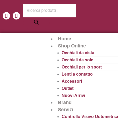
Vai
Products
al
search
F
I
contenuto
a
n
c
s
e
t
b
a
Home
o
g
o
r
Shop Online
k
a
Occhiali da vista
m
Occhiali da sole
Occhiali per lo sport
Lenti a contatto
Accessori
Outlet
Nuovi Arrivi
Brand
Servizi
Controllo Visivo Optometric