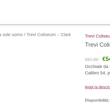
da sole uomo
/ Trevi Coliseum – Clark
Trevi Colise
Trevi Col
Il
€
5
€
67,00
pre
orig
Occhiale da 
era:
Calibro 54, 
€67
leggi la descr
Trevi
Disponibilità:
Coliseum