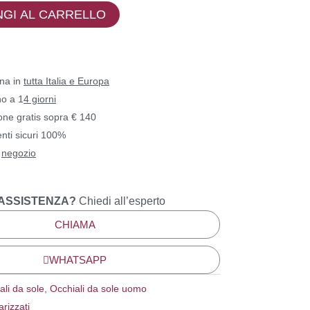
GI AL CARRELLO
na in
tutta Italia e Europa
no a 1
4 giorni
one gratis sopra € 140
ti sicuri 100%
n
negozio
 ASSISTENZA?
Chiedi all’esperto
CHIAMA
WHATSAPP
ali da sole
,
Occhiali da sole uomo
arizzati