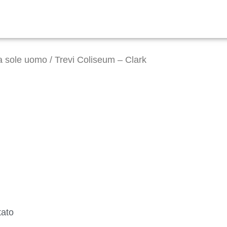
da sole uomo
/ Trevi Coliseum – Clark
tato