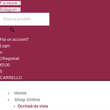
Vai
Products
Facebook
al
search
Instagram
contenuto
Hai un account?
Login
o
Registrati
€
0,00
0
CARRELLO
Home
Shop Online
Occhiali da vista