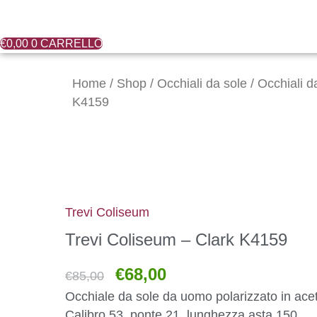
€
0,00
0
CARRELLO
Il
Il
Trevi
prezzo
prezzo
Coliseum
Home
/
Shop
/
Occhiali da sole
/
Occhiali 
originale
attuale
-
K4159
era:
è:
Clark
€85,00.
€68,00.
K4159
quantità
Trevi Coliseum
Trevi Coliseum – Clark K4159
€
68,00
€
85,00
Occhiale da sole da uomo polarizzato in ace
Calibro 53, ponte 21, lunghezza asta 150