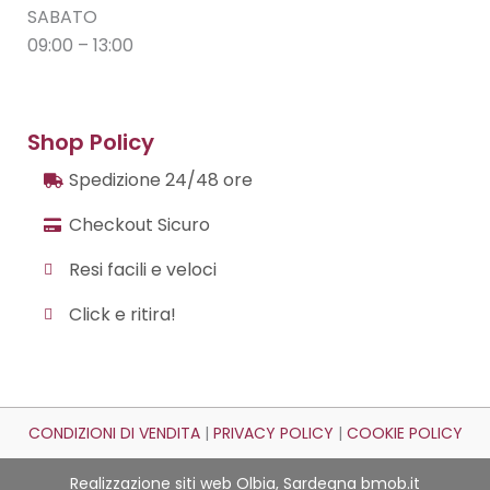
SABATO
09:00 – 13:00
Shop Policy
Spedizione 24/48 ore
Checkout Sicuro
Resi facili e veloci
Click e ritira!
CONDIZIONI DI VENDITA
|
PRIVACY POLICY
|
COOKIE POLICY
Realizzazione siti web Olbia, Sardegna
bmob.it