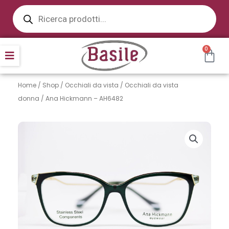
Products
Vai
search
al
contenuto
CAR
0
Home
/
Shop
/
Occhiali da vista
/
Occhiali da vista
donna
/ Ana Hickmann – AH6482