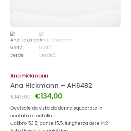
Ana Hickmann
Ana Hickmann – AH6482
€
134,00
Il
Il
€
149,00
prezzo
prezzo
Occhiale da vista da donna squadrato in
originale
attuale
acetato e metallo
era:
è:
Calibro 53.5, ponte 15.5, lunghezza aste 142
€149,00.
€134,00.
Asta flessibile a palettina