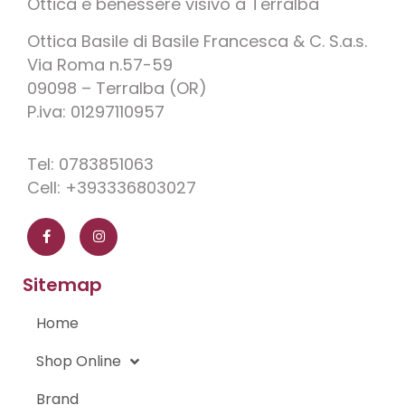
Ottica e benessere visivo a Terralba
Ottica Basile di Basile Francesca & C. S.a.s.
Via Roma n.57-59
09098 – Terralba (OR)
P.iva: 01297110957
Tel: 0783851063
Cell: +393336803027
F
I
a
n
c
s
e
t
b
a
o
g
Sitemap
o
r
k
a
-
m
Home
f
Shop Online
Brand