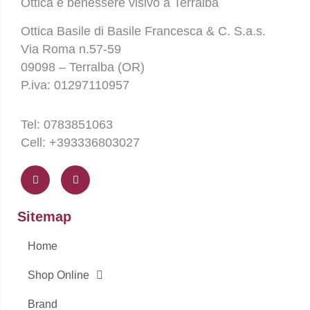
Ottica e benessere visivo a Terralba
Ottica Basile di Basile Francesca & C. S.a.s.
Via Roma n.57-59
09098 – Terralba (OR)
P.iva: 01297110957
Tel: 0783851063
Cell: +393336803027
F
I
a
n
c
s
e
t
b
a
o
g
Sitemap
o
r
k
a
-
m
Home
f
Shop Online
Brand