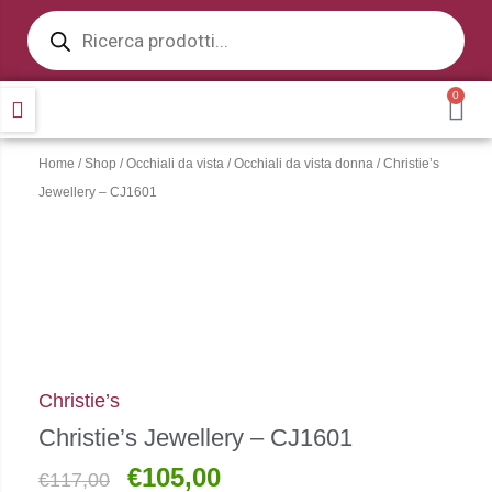
Products
Vai
search
al
contenuto
0
CA
Home
/
Shop
/
Occhiali da vista
/
Occhiali da vista donna
/ Christie’s
Jewellery – CJ1601
Christie’s
Christie’s Jewellery – CJ1601
€
105,00
Il
Il
€
117,00