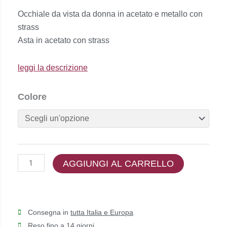
prezzo
prezzo
Occhiale da vista da donna in acetato e metallo con
originale
attuale
strass
era:
è:
Asta in acetato con strass
€117,00.
€105,00.
leggi la descrizione
Christie's
Colore
Jewellery
-
CJ1601
quantità
AGGIUNGI AL CARRELLO
Consegna in
tutta Italia e Europa
Reso fino a 1
4 giorni