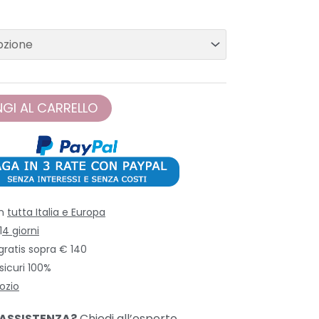
GI AL CARRELLO
in
tutta Italia e Europa
1
4 giorni
gratis sopra € 140
icuri 100%
ozio
 ASSISTENZA?
Chiedi all’esperto