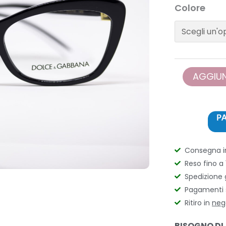
Dolce
Colore
&
Gabbana
-
DG5082
quantità
AGGIUN
Consegna 
Reso fino a 
Spedizione 
Pagamenti s
Ritiro in
neg
BISOGNO DI