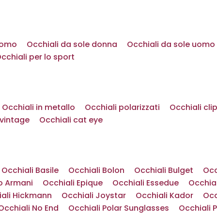
 uomo
Occhiali da sole donna
Occhiali da sole uomo
cchiali per lo sport
Occhiali in metallo
Occhiali polarizzati
Occhiali cli
 vintage
Occhiali cat eye
Occhiali Basile
Occhiali Bolon
Occhiali Bulget
Occ
o Armani
Occhiali Epique
Occhiali Essedue
Occhial
iali Hickmann
Occhiali Joystar
Occhiali Kador
Occ
Occhiali No End
Occhiali Polar Sunglasses
Occhiali 