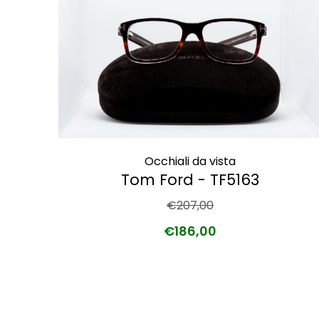
Occhiali da vista
Tom Ford - TF5163
€
207,00
€
186,00