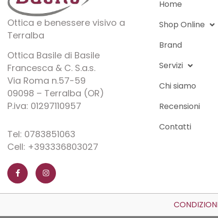
Home
Ottica e benessere visivo a
Shop Online
Terralba
Brand
Ottica Basile di Basile
Servizi
Francesca & C. S.a.s.
Via Roma n.57-59
Chi siamo
09098 – Terralba (OR)
P.iva: 01297110957
Recensioni
Contatti
Tel: 0783851063
Cell: +393336803027
F
I
a
n
c
s
e
t
b
a
o
g
o
r
CONDIZIONI
k
a
-
m