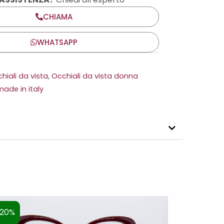
CHIAMA
WHATSAPP
hiali da vista
,
Occhiali da vista donna
made in italy
 20%
Non dispo