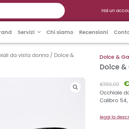
Hai un acco
rand
Servizi
Chi siamo
Recensioni
Conta
iali da vista donna
/ Dolce &
Dolce & G
Dolce &
Il
€
190,00
p
or
Occhiale d
er
Calibro 54,
€1
leggi la desc