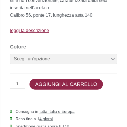
stile non convenzionale, caratterizzata dalla seta
€249,00.
€224,00.
inserita nell’acetato.
Calibro 56, ponte 17, lunghezza asta 140
leggi la descrizione
Epique
Colore
-
ADELE
quantità
AGGIUNGI AL CARRELLO
Consegna in
tutta Italia e Europa
Reso fino a 1
4 giorni
Spedizione gratis sopra € 140