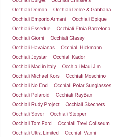
Occhiali Bulget
Occhiali Christie’s
Occhiali Demon
Occhiali Dolce & Gabbana
Occhiali Emporio Armani
Occhiali Epique
Occhiali Essedue
Occhiali Etnia Barcelona
Occhiali Giorni
Occhiali Glassy
Occhiali Havaianas
Occhiali Hickmann
Occhiali Joystar
Occhiali Kador
Occhiali Mad in Italy
Occhiali Maui Jim
Occhiali Michael Kors
Occhiali Moschino
Occhiali No End
Occhiali Polar Sunglasses
Occhiali Polaroid
Occhiali RayBan
Occhiali Rudy Project
Occhiali Skechers
Occhiali Sover
Occhiali Stepper
Occhiali Tom Ford
Occhiali Trevi Coliseum
Occhiali Ultra Limited
Occhiali Vanni