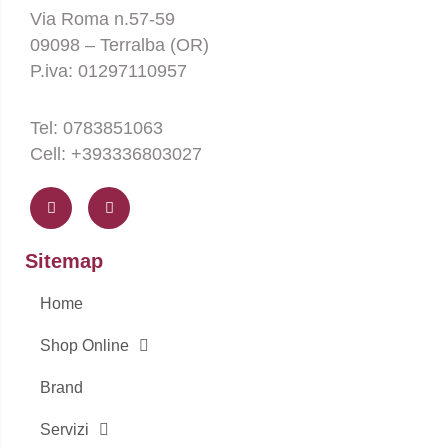
Via Roma n.57-59
09098 – Terralba (OR)
P.iva: 01297110957
Tel: 0783851063
Cell: +393336803027
F
I
a
n
c
s
e
t
b
a
o
g
Sitemap
o
r
k
a
-
m
Home
f
Shop Online
Brand
Servizi