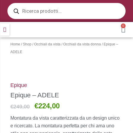
Products
Vai
search
al
contenuto
0
CA
Home
/
Shop
/
Occhiali da vista
/
Occhiali da vista donna
/ Epique –
ADELE
Epique
Epique – ADELE
€
224,00
Il
Il
€
249,00
prezzo
prezzo
Montatura da vista caratterizzata da un design unico
originale
attuale
e ricercato. La montatura perfetta per chi ama uno
era:
è: