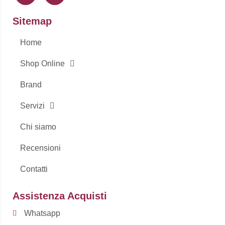
b
a
o
g
Sitemap
o
r
k
a
-
m
Home
f
Shop Online
Brand
Servizi
Chi siamo
Recensioni
Contatti
Assistenza Acquisti
Whatsapp