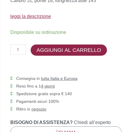
Calibro 51, ponte 18, lunghezza aste 145
€129,00.
€116,00.
leggi la descrizione
Etnia
Disponibile su ordinazione
Barcelona
-
AGGIUNGI AL CARRELLO
CLAREMORE
quantità
Consegna in
tutta Italia e Europa
Reso fino a 1
4 giorni
Spedizione gratis sopra € 140
Pagamenti sicuri 100%
Ritiro in
negozio
BISOGNO DI ASSISTENZA?
Chiedi all’esperto