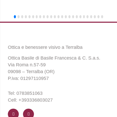
Ottica e benessere visivo a Terralba
Ottica Basile di Basile Francesca & C. S.a.s.
Via Roma n.57-59
09098 – Terralba (OR)
P.iva: 01297110957
Tel: 0783851063
Cell: +393336803027
F
I
a
n
c
s
e
t