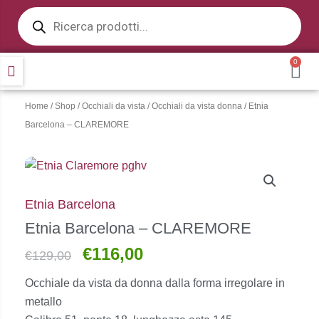
Products
Vai
search
al
contenuto
0
CA
Home
/
Shop
/
Occhiali da vista
/
Occhiali da vista donna
/ Etnia
Barcelona – CLAREMORE
Etnia Barcelona
Etnia Barcelona – CLAREMORE
€
116,00
Il
Il
€
129,00
prezzo
prezzo
Occhiale da vista da donna dalla forma irregolare in
originale
attuale
metallo
era:
è: