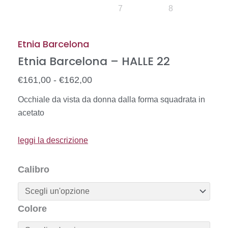
Etnia Barcelona
Etnia Barcelona – HALLE 22
Fascia
€
161,00
-
€
162,00
di
Occhiale da vista da donna dalla forma squadrata in
prezzo:
acetato
da
€161,00
leggi la descrizione
a
€162,00
Etnia
Calibro
Barcelona
-
HALLE
Colore
22