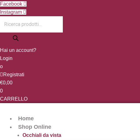
Vai
Products
Facebook
al
search
Instagram
contenuto
Hai un account?
Login
o
Registrati
€
0,00
0
CARRELLO
Home
Shop Online
Occhiali da vista