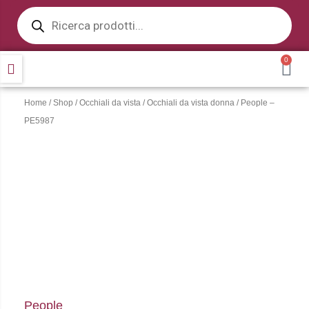
Products
Vai
search
al
contenuto
0
CA
Home
/
Shop
/
Occhiali da vista
/
Occhiali da vista donna
/ People –
PE5987
People