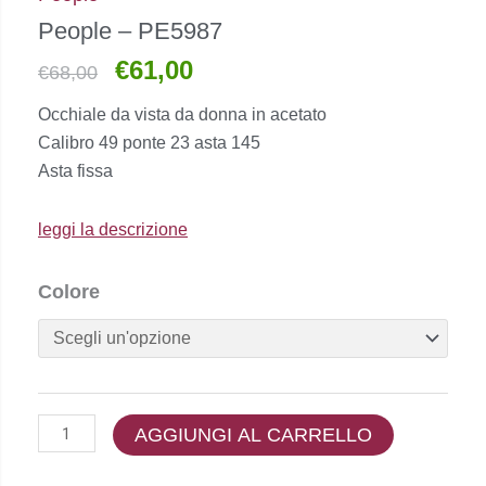
People – PE5987
€
61,00
Il
Il
€
68,00
prezzo
prezzo
Occhiale da vista da donna in acetato
originale
attuale
Calibro 49 ponte 23 asta 145
era:
è:
Asta fissa
€68,00.
€61,00.
leggi la descrizione
People
Colore
-
PE5987
quantità
AGGIUNGI AL CARRELLO