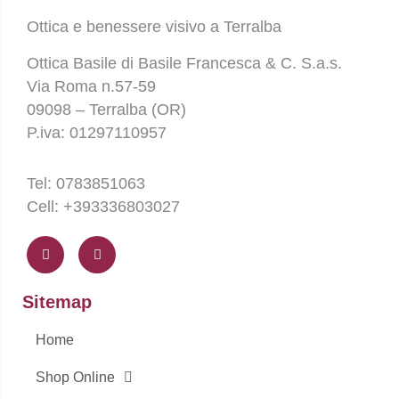
Ottica e benessere visivo a Terralba
Ottica Basile di Basile Francesca & C. S.a.s.
Via Roma n.57-59
09098 – Terralba (OR)
P.iva: 01297110957
Tel: 0783851063
Cell: +393336803027
F
I
a
n
c
s
e
t
b
a
o
g
Sitemap
o
r
k
a
-
m
Home
f
Shop Online