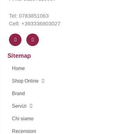
Tel: 0783851063
Cell: +393336803027
F
I
a
n
c
s
e
t
b
a
o
g
Sitemap
o
r
k
a
-
m
Home
f
Shop Online
Brand
Servizi
Chi siamo
Recensioni