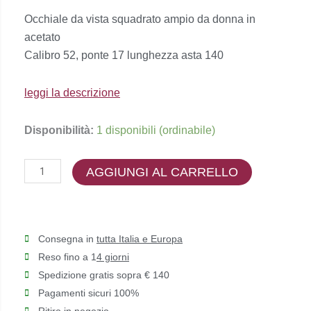
prezzo
prezzo
Occhiale da vista squadrato ampio da donna in
originale
attuale
acetato
era:
è:
Calibro 52, ponte 17 lunghezza asta 140
€60,00.
€48,00.
leggi la descrizione
People
Disponibilità:
1 disponibili (ordinabile)
-
PE6082
AGGIUNGI AL CARRELLO
quantità
Consegna in
tutta Italia e Europa
Reso fino a 1
4 giorni
Spedizione gratis sopra € 140
Pagamenti sicuri 100%