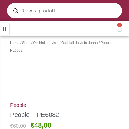
Products
Vai
search
al
contenuto
0
CA
Home
/
Shop
/
Occhiali da vista
/
Occhiali da vista donna
/ People –
PE6082
People
People – PE6082
€
48,00
Il
Il
€
60,00