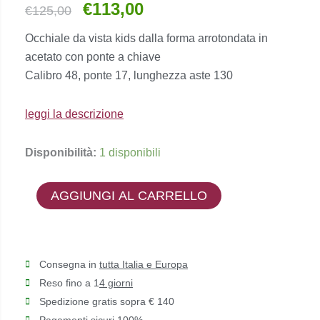
€
113,00
Il
Il
€
125,00
prezzo
prezzo
Occhiale da vista kids dalla forma arrotondata in
originale
attuale
acetato con ponte a chiave
era:
è:
Calibro 48, ponte 17, lunghezza aste 130
€125,00.
€113,00.
leggi la descrizione
Etnia
Disponibilità:
1 disponibili
Barcelona
-
AGGIUNGI AL CARRELLO
PEGGI
quantità
Consegna in
tutta Italia e Europa
Reso fino a 1
4 giorni
Spedizione gratis sopra € 140