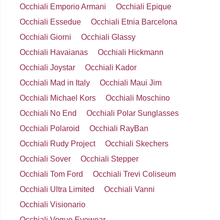
Occhiali Emporio Armani
Occhiali Epique
Occhiali Essedue
Occhiali Etnia Barcelona
Occhiali Giorni
Occhiali Glassy
Occhiali Havaianas
Occhiali Hickmann
Occhiali Joystar
Occhiali Kador
Occhiali Mad in Italy
Occhiali Maui Jim
Occhiali Michael Kors
Occhiali Moschino
Occhiali No End
Occhiali Polar Sunglasses
Occhiali Polaroid
Occhiali RayBan
Occhiali Rudy Project
Occhiali Skechers
Occhiali Sover
Occhiali Stepper
Occhiali Tom Ford
Occhiali Trevi Coliseum
Occhiali Ultra Limited
Occhiali Vanni
Occhiali Visionario
Occhiali Vogue Eyewear