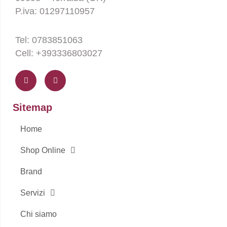
P.iva: 01297110957
Tel: 0783851063
Cell: +393336803027
F
I
a
n
c
s
e
t
b
a
o
g
Sitemap
o
r
k
a
-
m
Home
f
Shop Online
Brand
Servizi
Chi siamo