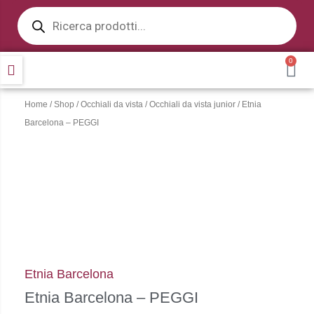
Products
Vai
search
al
contenuto
0
CA
Home
/
Shop
/
Occhiali da vista
/
Occhiali da vista junior
/ Etnia
Barcelona – PEGGI
Etnia Barcelona
Etnia Barcelona – PEGGI