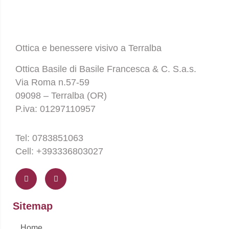
Ottica e benessere visivo a Terralba
Ottica Basile di Basile Francesca & C. S.a.s.
Via Roma n.57-59
09098 – Terralba (OR)
P.iva: 01297110957
Tel: 0783851063
Cell: +393336803027
F
I
a
n
c
s
e
t
b
a
o
g
Sitemap
o
r
k
a
-
m
Home