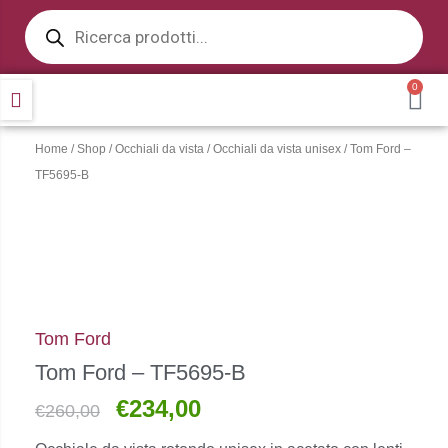
Products
Vai
search
al
contenuto
0
CA
Home
/
Shop
/
Occhiali da vista
/
Occhiali da vista unisex
/ Tom Ford –
TF5695-B
Tom Ford
Tom Ford – TF5695-B
€
234,00
Il
Il
€
260,00
prezzo
prezzo