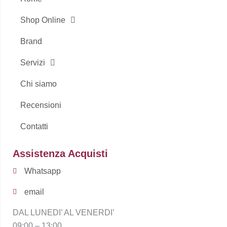
f
Shop Online
Brand
Servizi
Chi siamo
Recensioni
Contatti
Assistenza Acquisti
Whatsapp
email
DAL LUNEDI’ AL VENERDI’
09:00 – 13:00