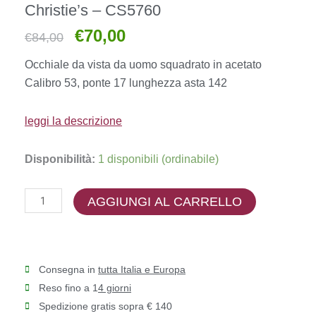
Christie’s – CS5760
€
70,00
Il
Il
€
84,00
prezzo
prezzo
Occhiale da vista da uomo squadrato in acetato
originale
attuale
Calibro 53, ponte 17 lunghezza asta 142
era:
è:
€84,00.
€70,00.
leggi la descrizione
Christie's
Disponibilità:
1 disponibili (ordinabile)
-
CS5760
AGGIUNGI AL CARRELLO
quantità
Consegna in
tutta Italia e Europa
Reso fino a 1
4 giorni
Spedizione gratis sopra € 140