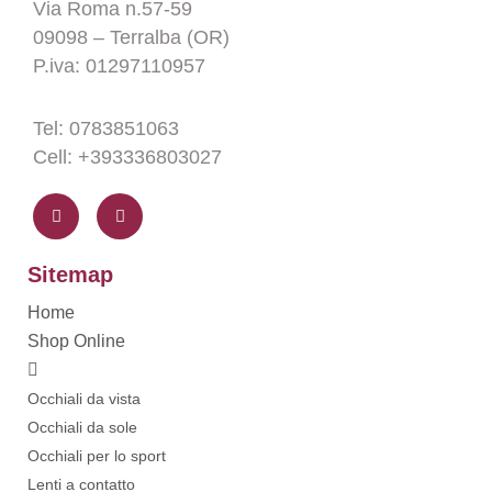
Via Roma n.57-59
09098 – Terralba (OR)
P.iva: 01297110957
Tel: 0783851063
Cell: +393336803027
F
I
a
n
c
s
e
t
b
a
o
g
Sitemap
o
r
k
a
-
m
Home
f
Shop Online
Occhiali da vista
Occhiali da sole
Occhiali per lo sport
Lenti a contatto