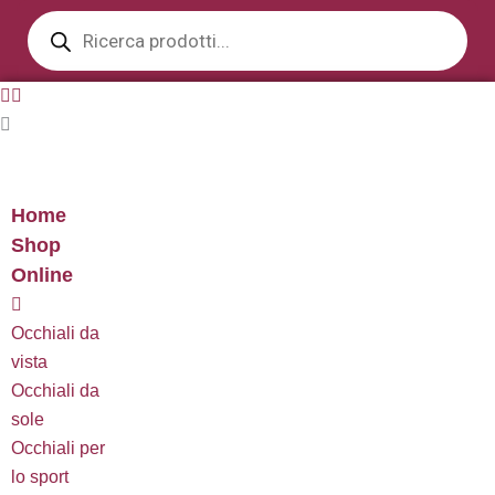
Products
Vai
search
al
contenuto
Home
Shop
Online
Occhiali da
vista
Occhiali da
sole
Occhiali per
lo sport