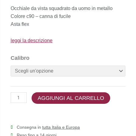
prezzo
prezzo
Occhiale da vista squadrato da uomo in metallo
originale
attuale
Colore c90 – canna di fucile
era:
è:
Asta flex
€51,00.
€41,00.
leggi la descrizione
Diesse
Calibro
-
DS1100
quantità
AGGIUNGI AL CARRELLO
Consegna in
tutta Italia e Europa
Reso fino a 1
4 giorni