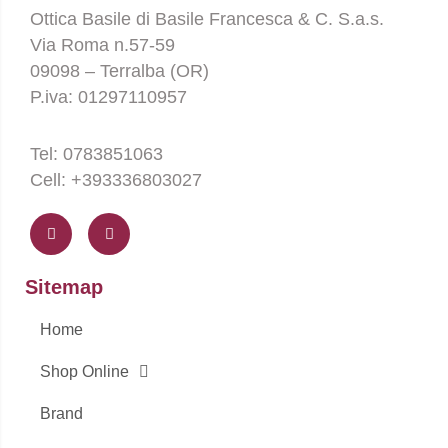
Ottica Basile di Basile Francesca & C. S.a.s.
Via Roma n.57-59
09098 – Terralba (OR)
P.iva: 01297110957
Tel: 0783851063
Cell: +393336803027
F
I
a
n
c
s
e
t
b
a
o
g
Sitemap
o
r
k
a
-
m
Home
f
Shop Online
Brand