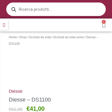
Products
Vai
search
al
contenuto
0
CA
Home
/
Shop
/
Occhiali da vista
/
Occhiali da vista uomo
/ Diesse –
DS1100
Diesse
Diesse – DS1100
€
41,00
Il
Il
€
51,00