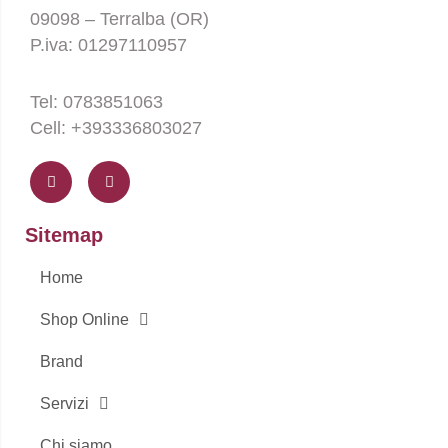
09098 – Terralba (OR)
P.iva: 01297110957
Tel: 0783851063
Cell: +393336803027
F
I
a
n
c
s
e
t
b
a
o
g
Sitemap
o
r
k
a
-
m
Home
f
Shop Online
Brand
Servizi
Chi siamo