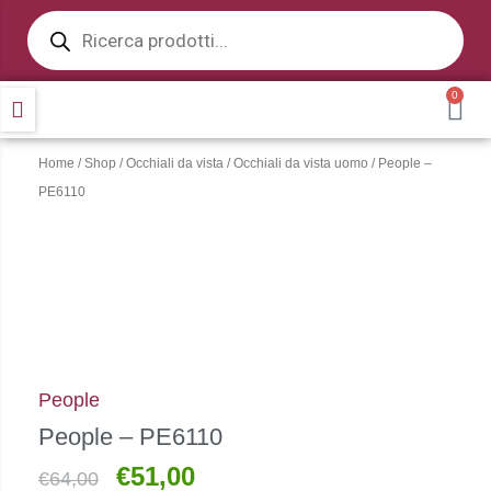
Products
Vai
search
al
contenuto
0
CA
Home
/
Shop
/
Occhiali da vista
/
Occhiali da vista uomo
/ People –
PE6110
People
People – PE6110
€
51,00
Il
Il
€
64,00