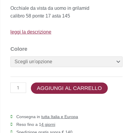
prezzo
prezzo
Occhiale da vista da uomo in grilamid
originale
attuale
calibro 58 ponte 17 asta 145
era:
è:
€64,00.
€51,00.
leggi la descrizione
People
Colore
-
PE6110
quantità
AGGIUNGI AL CARRELLO
Consegna in
tutta Italia e Europa
Reso fino a 1
4 giorni
Spedizione gratis sopra € 140