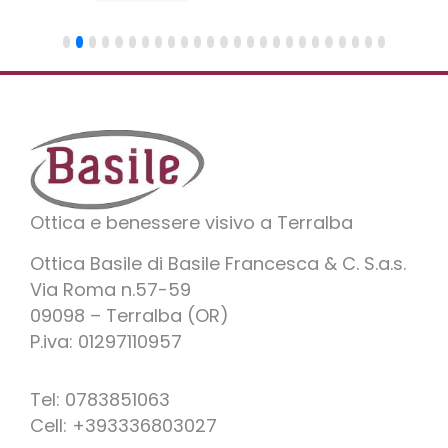
Ottica e benessere visivo a Terralba
Ottica Basile di Basile Francesca & C. S.a.s.
Via Roma n.57-59
09098 – Terralba (OR)
P.iva: 01297110957
Tel: 0783851063
Cell: +393336803027
F
I