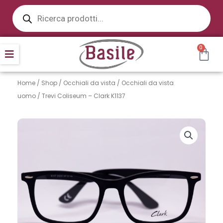
Products
Vai
search
al
contenuto
CAR
0
Home
/
Shop
/
Occhiali da vista
/
Occhiali da vista
uomo
/ Trevi Coliseum – Clark K1137