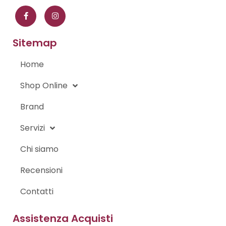
a
n
c
s
e
t
b
a
o
g
Sitemap
o
r
k
a
-
m
Home
f
Shop Online
Brand
Servizi
Chi siamo
Recensioni
Contatti
Assistenza Acquisti