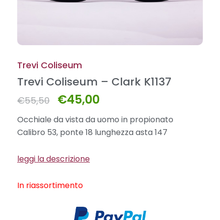
Trevi Coliseum
Trevi Coliseum – Clark K1137
€
45,00
Il
Il
€
55,50
prezzo
prezzo
Occhiale da vista da uomo
in propionato
originale
attuale
Calibro 53, ponte 18 lunghezza asta 147
era:
è:
€55,50.
€45,00.
leggi la descrizione
In riassortimento