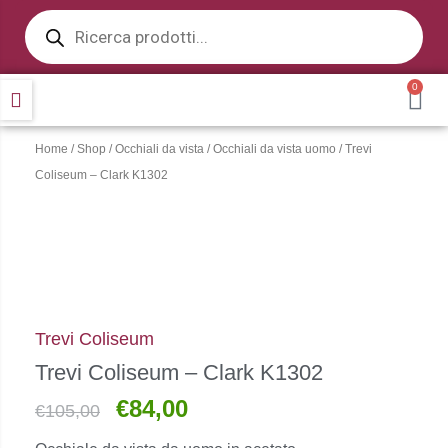
Products
Vai
search
al
contenuto
0
CA
Home
/
Shop
/
Occhiali da vista
/
Occhiali da vista uomo
/ Trevi
Coliseum – Clark K1302
Trevi Coliseum
Trevi Coliseum – Clark K1302
€
84,00
Il
Il
€
105,00
prezzo
prezzo