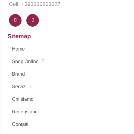
Cell: +393336803027
F
I
a
n
c
s
e
t
b
a
o
g
Sitemap
o
r
k
a
-
m
Home
f
Shop Online
Brand
Servizi
Chi siamo
Recensioni
Contatti