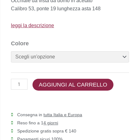
Occhiale da vista da uomo in acetato
originale
attuale
Calibro 53, ponte 19 lunghezza asta 148
era:
è:
€105,00.
€84,00.
leggi la descrizione
Trevi
Colore
Coliseum
-
Clark
K1302
quantità
AGGIUNGI AL CARRELLO
Consegna in
tutta Italia e Europa
Reso fino a 1
4 giorni
Spedizione gratis sopra € 140
Pagamenti sicuri 100%