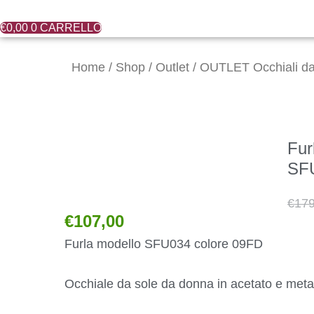
€
0,00
0
CARRELLO
Il
prezzo
Home
/
Shop
/
Outlet
/
OUTLET Occhiali da
attuale
è:
€107,00.
Fur
SF
€
179
€
107,00
Furla modello SFU034 colore 09FD
Occhiale da sole da donna in acetato e meta