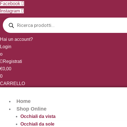
Vai
Facebook
al
Instagram
Products
contenuto
search
Hai un account?
Login
o
Registrati
€
0,00
0
CARRELLO
Home
Shop Online
Occhiali da vista
Occhiali da sole