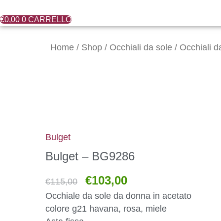
€
0,00
0
CARRELLO
Il
Il
Bulget
prezzo
prezzo
-
Home
/
Shop
/
Occhiali da sole
/
Occhiali d
originale
attuale
BG9286
era:
è:
quantità
€115,00.
€103,00.
Bulget
Bulget – BG9286
€
103,00
€
115,00
Occhiale da sole da donna in acetato
colore g21 havana, rosa, miele