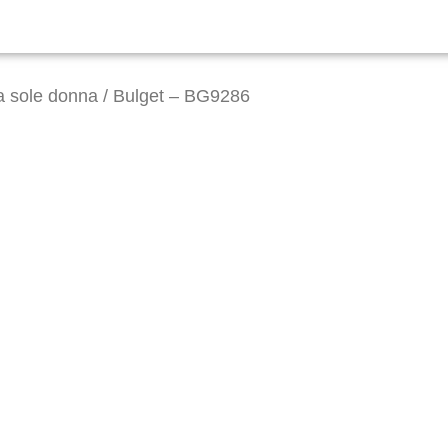
a sole donna
/ Bulget – BG9286