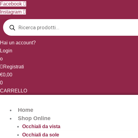
Vai
Facebook
al
Instagram
Products
contenuto
search
Hai un account?
Login
o
Registrati
€
0,00
0
CARRELLO
Home
Shop Online
Occhiali da vista
Occhiali da sole