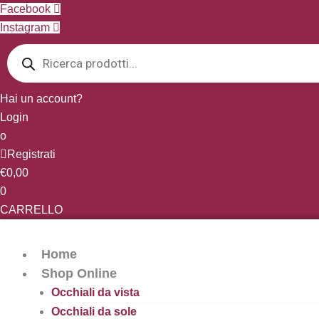
Vai
Facebook
al
Instagram
Products
contenuto
search
Hai un account?
Login
o
Registrati
€
0,00
0
CARRELLO
Home
Shop Online
Occhiali da vista
Occhiali da sole