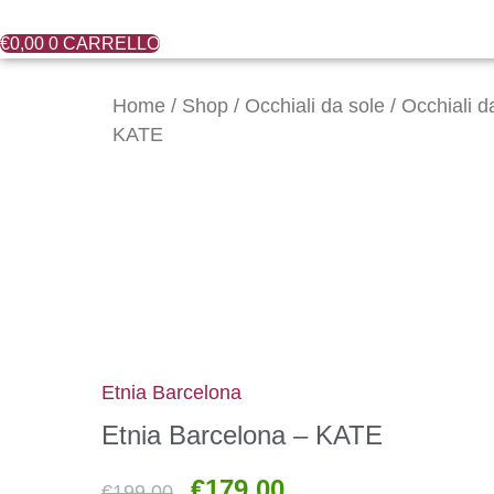
€
0,00
0
CARRELLO
Il
Il
Etnia
prezzo
prezzo
Barcelona
Home
/
Shop
/
Occhiali da sole
/
Occhiali d
originale
attuale
-
KATE
era:
è:
KATE
€199,00.
€179,00.
quantità
Etnia Barcelona
Etnia Barcelona – KATE
€
179,00
€
199,00