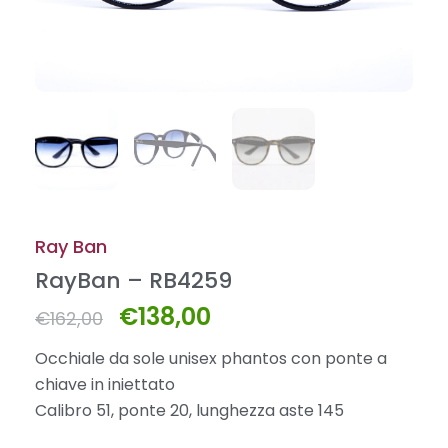
Ray Ban
RayBan – RB4259
€
138,00
Il
Il
€
162,00
prezzo
prezzo
Occhiale da sole unisex phantos con ponte a
originale
attuale
chiave
i
n iniettato
era:
è:
Calibro 51, ponte 20, lunghezza aste 145
€162,00.
€138,00.