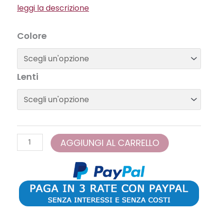
leggi la descrizione
RayBan
Colore
-
RB4259
quantità
Lenti
AGGIUNGI AL CARRELLO