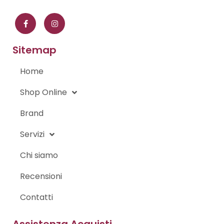
F
I
a
n
c
s
e
t
b
a
o
g
Sitemap
o
r
k
a
-
m
Home
f
Shop Online
Brand
Servizi
Chi siamo
Recensioni
Contatti