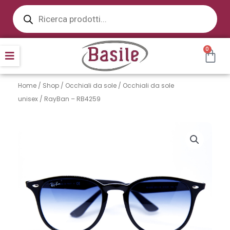
Products
Vai
search
al
contenuto
CAR
0
Home
/
Shop
/
Occhiali da sole
/
Occhiali da sole
unisex
/ RayBan – RB4259