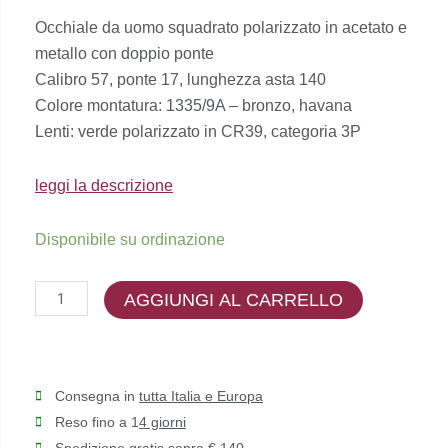
prezzo
prezzo
Occhiale da uomo squadrato polarizzato in acetato e
originale
attuale
metallo con doppio ponte
era:
è:
Calibro 57, ponte 17, lunghezza asta 140
€303,00.
€242,00.
Colore montatura: 1335/9A – bronzo, havana
Lenti: verde polarizzato in CR39, categoria 3P
leggi la descrizione
Dolce
Disponibile su ordinazione
&
Gabbana
AGGIUNGI AL CARRELLO
-
DG2220
quantità
Consegna in
tutta Italia e Europa
Reso fino a 1
4 giorni