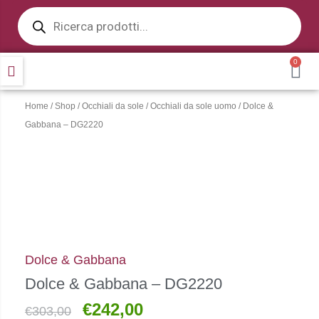
Products
Vai
search
al
contenuto
0
CA
Home
/
Shop
/
Occhiali da sole
/
Occhiali da sole uomo
/ Dolce &
Gabbana – DG2220
Dolce & Gabbana
Dolce & Gabbana – DG2220
€
242,00
Il
Il
€
303,00