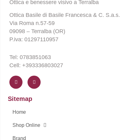
Ottica e benessere visivo a Terralba
Ottica Basile di Basile Francesca & C. S.a.s.
Via Roma n.57-59
09098 – Terralba (OR)
P.iva: 01297110957
Tel: 0783851063
Cell: +393336803027
F
I
a
n
c
s
e
t
b
a
o
g
Sitemap
o
r
k
a
-
m
Home
f
Shop Online
Brand