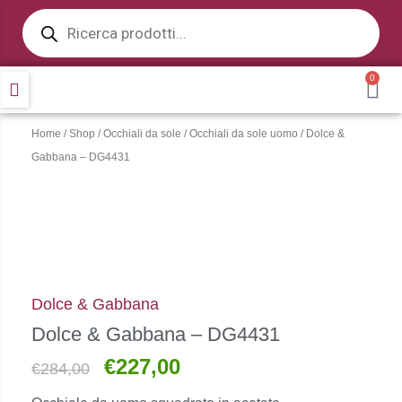
Products
Vai
search
al
contenuto
0
CA
Home
/
Shop
/
Occhiali da sole
/
Occhiali da sole uomo
/ Dolce &
Gabbana – DG4431
Dolce & Gabbana
Dolce & Gabbana – DG4431
€
227,00
Il
Il
€
284,00
prezzo
prezzo