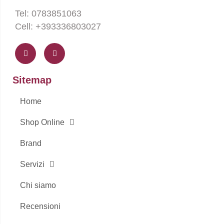
Tel: 0783851063
Cell: +393336803027
F
I
a
n
c
s
e
t
b
a
o
g
Sitemap
o
r
k
a
-
m
Home
f
Shop Online
Brand
Servizi
Chi siamo
Recensioni