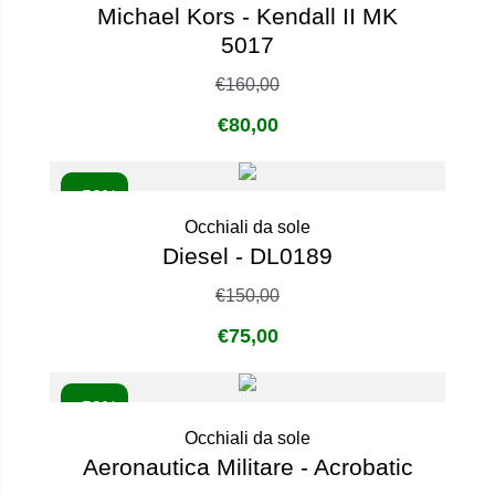
Michael Kors - Kendall II MK
5017
€
160,00
€
80,00
- 50%
Occhiali da sole
Diesel - DL0189
€
150,00
€
75,00
- 50%
Occhiali da sole
Aeronautica Militare - Acrobatic