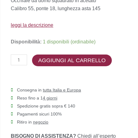
Occhiale da uomo squadrato in acetato
originale
attuale
Calibro 55, ponte 18, lunghezza asta 145
era:
è:
€284,00.
€227,00.
leggi la descrizione
Dolce
Disponibilità:
1 disponibili (ordinabile)
&
Gabbana
AGGIUNGI AL CARRELLO
-
DG4431
quantità
Consegna in
tutta Italia e Europa
Reso fino a 1
4 giorni
Spedizione gratis sopra € 140
Pagamenti sicuri 100%
Ritiro in
negozio
BISOGNO DI ASSISTENZA?
Chiedi all’esperto