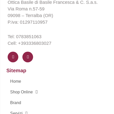
Ottica Basile di Basile Francesca & C. S.a.s.
Via Roma n.57-59
09098 – Terralba (OR)
P.iva: 01297110957
Tel: 0783851063
Cell: +393336803027
F
I
a
n
c
s
e
t
b
a
o
g
Sitemap
o
r
k
a
-
m
Home
f
Shop Online
Brand
Servizi