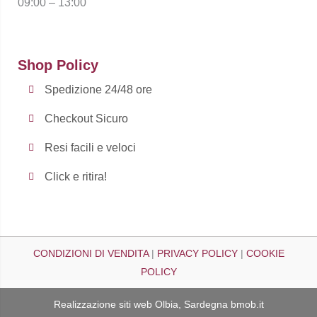
09:00 – 13:00
Shop Policy
Spedizione 24/48 ore
Checkout Sicuro
Resi facili e veloci
Click e ritira!
CONDIZIONI DI VENDITA
|
PRIVACY POLICY
|
COOKIE
POLICY
Realizzazione siti web Olbia, Sardegna
bmob.it