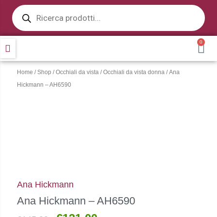
Products
Vai
search
al
contenuto
0
CA
Home
/
Shop
/
Occhiali da vista
/
Occhiali da vista donna
/ Ana
Hickmann – AH6590
Ana Hickmann
Ana Hickmann – AH6590