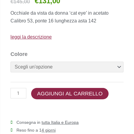
€
131,00
Il
Il
€
145,00
prezzo
prezzo
Occhiale da vista da donna ‘cat eye’ in acetato
originale
attuale
Calibro 53, ponte 16 lunghezza asta 142
era:
è:
€145,00.
€131,00.
leggi la descrizione
Ana
Colore
Hickmann
-
AH6590
quantità
AGGIUNGI AL CARRELLO
Consegna in
tutta Italia e Europa
Reso fino a 1
4 giorni