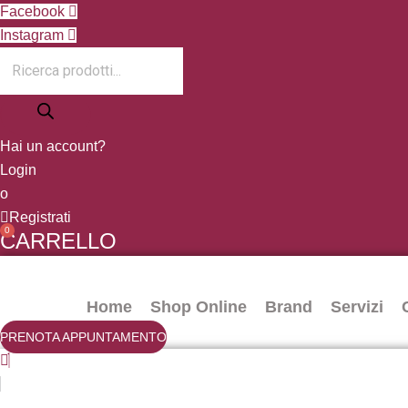
Vai
Products
Facebook
al
search
Instagram
contenuto
Hai un account?
Login
o
Registrati
0
CARRELLO
Home
Shop Online
Brand
Servizi
PRENOTA APPUNTAMENTO