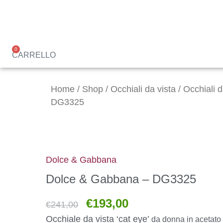
0
CARRELLO
Il
Il
Dolce
prezzo
prezzo
&
Home
/
Shop
/
Occhiali da vista
/
Occhiali 
originale
attuale
Gabbana
DG3325
era:
è:
-
€241,00.
€193,00.
DG3325
quantità
Dolce & Gabbana
Dolce & Gabbana – DG3325
€
193,00
€
241,00
Occhiale da vista ‘cat eye’
da donna in acetato